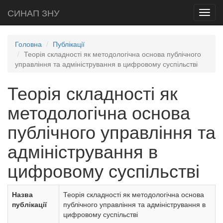
СИНАП ЗНУ
Toggl
navig
Головна
Публікації
Теорія складності як методологічна основа публічного
управління та адміністрування в цифровому суспільстві
Теорія складності як
методологічна основа
публічного управління та
адміністрування в
цифровому суспільстві
Назва
Теорія складності як методологічна основа
публікації
публічного управління та адміністрування в
цифровому суспільстві