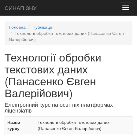
СИНАП ЗНУ
Toggl
navig
Головна
Публікації
Технології обробки текстових даних (Панасенко Євген
Валерійович)
Технології обробки
текстових даних
(Панасенко Євген
Валерійович)
Електронний курс на освітніх платформах
ліцензіатів
Назва
Технології обробки текстових даних
курсу
(Панасенко Євген Валерійович)