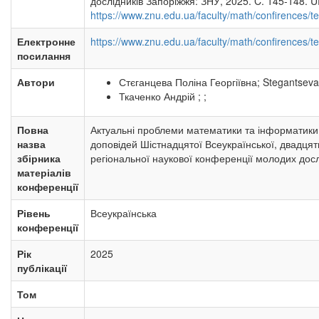
дослідників Запоріжжя: ЗНУ, 2025. C. 145-148. U
https://www.znu.edu.ua/faculty/math/confirences/
Електронне
https://www.znu.edu.ua/faculty/math/confirences/
посилання
Автори
Стєганцева Поліна Георгіївна; Stegantseva 
Ткаченко Андрій ; ;
Повна
Актуальні проблеми математики та інформатики:
назва
доповідей Шістнадцятої Всеукраїнської, двадцят
збірника
регіональної наукової конференції молодих досл
матеріалів
конференції
Рівень
Всеукраїнська
конференції
Рік
2025
публікації
Том