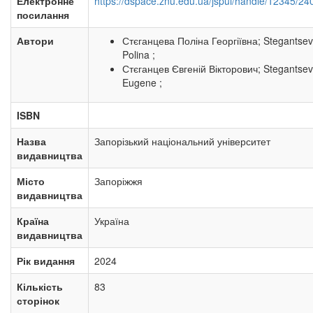
Електронне
https://dspace.znu.edu.ua/jspui/handle/12345/24
посилання
Автори
Стєганцева Поліна Георгіївна; Stegantse
Polina ;
Стєганцев Євгеній Вікторович; Stegantsev
Eugene ;
ISBN
Назва
Запорізький національний університет
видавництва
Місто
Запоріжжя
видавництва
Країна
Україна
видавництва
Рік видання
2024
Кількість
83
сторінок