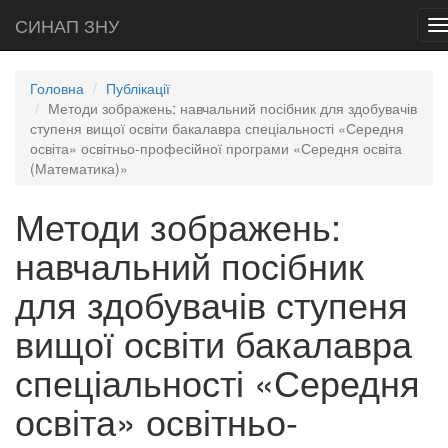
СИНАП ЗНУ
T
n
Головна
Публікації
Методи зображень: навчальний посібник для здобувачів
ступеня вищої освіти бакалавра спеціальності «Середня
освіта» освітньо-професійної програми «Середня освіта
(Математика)»
Методи зображень:
навчальний посібник
для здобувачів ступеня
вищої освіти бакалавра
спеціальності «Середня
освіта» освітньо-