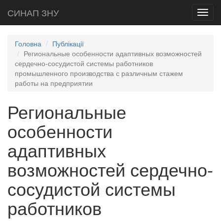
СИНАП ЗНУ
Toggl
navig
Головна
Публікації
Региональные особенности адаптивных возможностей
сердечно-сосудистой системы работников
промышленного производства с различным стажем
работы на предприятии
Региональные
особенности
адаптивных
возможностей сердечно-
сосудистой системы
работников