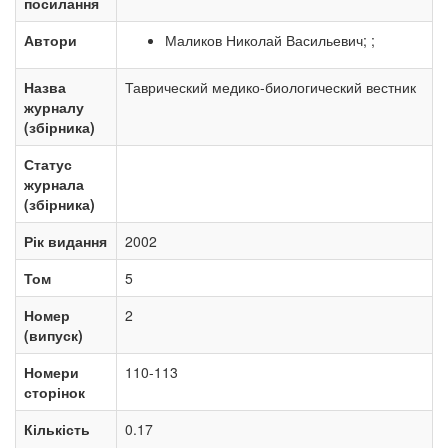
посилання
Автори
Маликов Николай Васильевич; ;
Назва
Таврический медико-биологический вестник
журналу
(збірника)
Статус
журнала
(збірника)
Рік видання
2002
Том
5
Номер
2
(випуск)
Номери
110-113
сторінок
Кількість
0.17