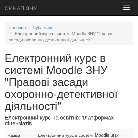
СИНАП ЗНУ
Toggl
navig
Головна
Публікації
Електронний курс в системі Moodle ЗНУ "Правові
засади охоронно-детективної діяльності"
Електронний курс в
системі Moodle ЗНУ
"Правові засади
охоронно-детективної
діяльності"
Електронний курс на освітніх платформах
ліцензіатів
Назва
Електронний курс в системі Moodle ЗНУ