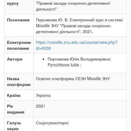
курсу
"Правові засади охоронно-детективної
діяльності"
Посилання
Пирожкова Ю. В. Електронний курс в системі
Moodle ЗНУ "Правові засади охоронно-
детективної діяльності". 2021.
Електронне
https://moodle.znu.edu.ua/course/view.php?
посилання
id=6338
Автори
Пирожкова Юлія Володимирівна;
Pyrozhkova Iuliia ;
Назва
Освітня платформа СЕЗН Moodle ЗНУ
платформи
Країна
Україна
Рік
2021
видання
Галузь
Соціогуманітарні
науки