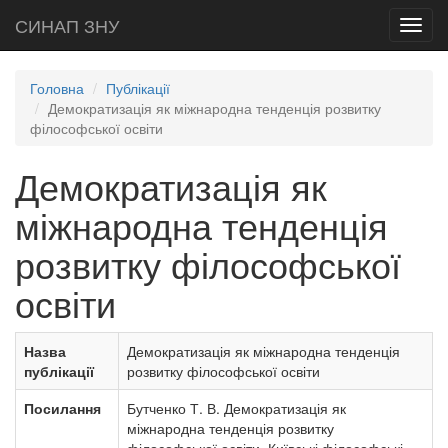
СИНАП ЗНУ
Toggl
navig
Головна
Публікації
Демократизація як міжнародна тенденція розвитку
філософської освіти
Демократизація як
міжнародна тенденція
розвитку філософської
освіти
Назва
Демократизація як міжнародна тенденція
публікації
розвитку філософської освіти
Посилання
Бутченко Т. В. Демократизація як
міжнародна тенденція розвитку