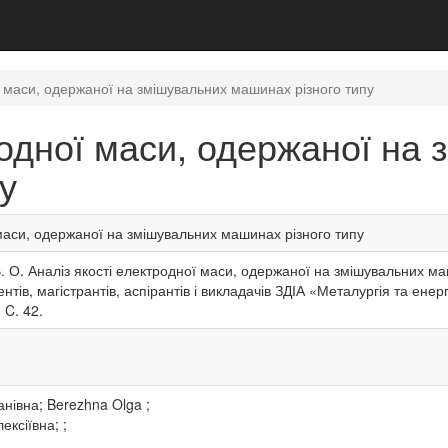
ї маси, одержаної на змішувальних машинах різного типу
родної маси, одержаної на
у
 маси, одержаної на змішувальних машинах різного типу
. О. Аналіз якості електродної маси, одержаної на змішувальних ма
ентів, магістрантів, аспірантів і викладачів ЗДІА «Металургія та е
 C. 42.
нівна; Berezhna Olga ;
ексіївна; ;