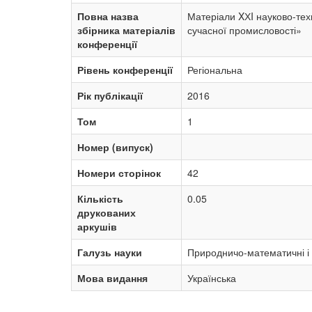
Повна назва
Матеріали XХI науково-техн
збірника матеріалів
сучасної промисловості»
конференції
Рівень конференції
Регіональна
Рік публікації
2016
Том
1
Номер (випуск)
Номери сторінок
42
Кількість
0.05
друкованих
аркушів
Галузь науки
Природничо-математичні і 
Мова видання
Українська