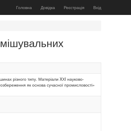
Головна
Довідка
Реєстрація
Вхід
 змішувальних
шинах різного типу. Матеріали XХI науково-
нергозбереження як основа сучасної промисловості»