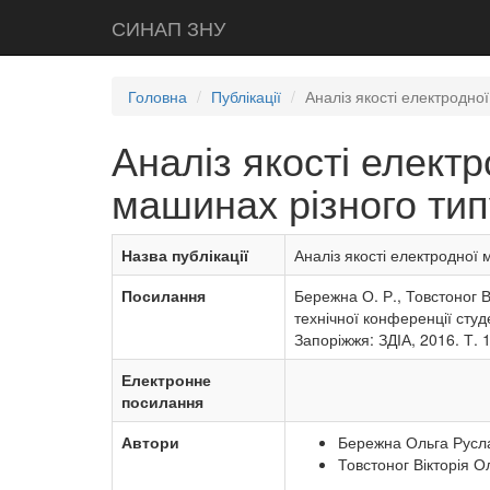
СИНАП ЗНУ
Головна
Публікації
Аналіз якості електродно
Аналіз якості елект
машинах різного тип
Назва публікації
Аналіз якості електродної
Посилання
Бережна О. Р., Товстоног В
технічної конференції студ
Запоріжжя: ЗДІА, 2016. Т. 1
Електронне
посилання
Автори
Бережна Ольга Русла
Товстоног Вікторія Ол