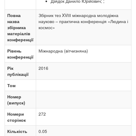
Дзядок Данило Юрійович; ;
Повна
Збірник тез XVІІІ міжнародна молодіжна
назва
науково – практична конференція «Людина і
збірника
космос»
матеріалів
конференції
Рівень
Міжнародна (вітчизняна)
конференції
Рік
2016
публікації
Том
Номер
(випуск)
Номери
272
сторінок
Кількість
0.05