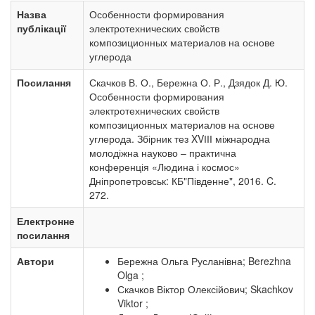
Назва
Особенности формирования
публікації
электротехнических свойств
композиционных материалов на основе
углерода
Посилання
Скачков В. О., Бережна О. Р., Дзядок Д. Ю.
Особенности формирования
электротехнических свойств
композиционных материалов на основе
углерода. Збірник тез XVІІІ міжнародна
молодіжна науково – практична
конференція «Людина і космос»
Дніпропетровськ: КБ"Південне", 2016. C.
272.
Електронне
посилання
Автори
Бережна Ольга Русланівна; Berezhna
Olga ;
Скачков Віктор Олексійович; Skachkov
Viktor ;