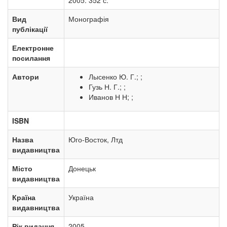
2005. 352 с.
Вид
Монографія
публікації
Електронне
посилання
Автори
Лысенко Ю. Г.; ;
Гузь Н. Г.; ;
Иванов Н Н; ;
ISBN
Назва
Юго-Восток, Лтд
видавництва
Місто
Донецьк
видавництва
Країна
Україна
видавництва
Рік видання
2005