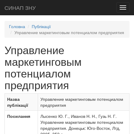
СИНАП ЗНУ
Toggl
navig
Головна
Публікації
Управление маркетинговым потенциалом предприятия
Управление
маркетинговым
потенциалом
предприятия
Назва
Управление маркетинговым потенциалом
публікації
предприятия
Посилання
Лысенко Ю. Г., Иванов Н. Н., Гузь Н. Г.
Управление маркетинговым потенциалом
предприятия. Донецьк: Юго-Восток, Лтд,