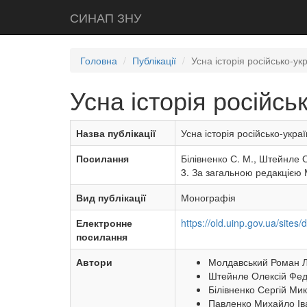
СИНАП ЗНУ
Головна
Публікації
Усна історія російсько-ук
Усна історія російсь
Назва публікації
Усна історія російсько-украї
Посилання
Білівненко С. М., Штейнле О.
3. За загальною редакцією Мо
Вид публікації
Монографія
Електронне
https://old.uinp.gov.ua/sites/
посилання
Автори
Молдавський Роман Л
Штейнле Олексій Федор
Білівненко Сергій Мико
Павленко Михайло Іва