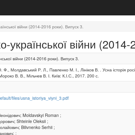
раїнської війни (2014-2016 роки). Випуск 3.
ко-української війни (2014-
нської війни (2014-2016 роки). Випуск 3.
 Ф., Молдавський Р. Л., Павленко М. І., Лініков В. . Усна історія ро
роко В. В., Мільчев В. І. Київ: К.І.С., 2017. 200 с.
default/files/usna_istoriya_viyni_3.pdf
еонідович; Moldavskyi Roman ;
ович; Shteinle Oleksii ;
лайович; Bilivnenko Serhii ;
нович; ;