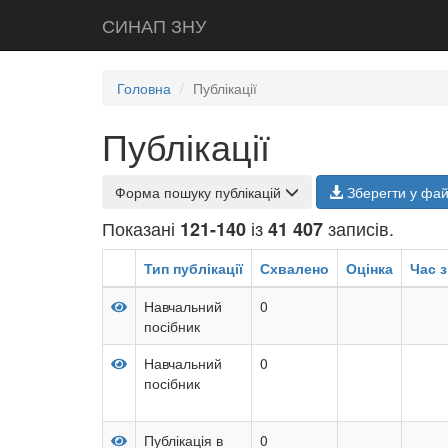
СИНАП ЗНУ
Головна
Публікації
Публікації
Форма пошуку публікацій
Зберегти у фа
Показані
із
записів.
121-140
41 407
Тип публікації
Схвалено
Оцінка
Час з
Навчальний
0
посібник
Навчальний
0
посібник
Публікація в
0