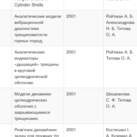
Cylinder Shells
Аналитические модели
2001
Ройтман А. Б.
вибрационной
Александрова
диагностики
Н. Б. Титова
трещиноватости
О. А.
горных пород.
Аналитические
2001
Ройтман А. Б.
индикаторы
Титова О. А.
«дышащей» трещины
в круговой
цилиндрической
оболочке.
Модели динамики
2001
Шишканова
цилиндрических
С. Ф. Титова
оболочек с
О. А.
закрывающимися
трещинами.
Розв’язок динамiчних
2001
Костюшко І.
задач для пружних тiл
А. Куземко А.