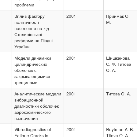
проблеми
Вплив фактору
2001
Приймак О.
політичності
М.
населення на хід
Столипінської
реформи на Півдні
України
Модели динамики
2001
Шишканова
цилиндрических
С. Ф. Титова
оболочек с
О. А.
закрывающимися
трещинами
Аналитические модели
2001
Титова О. А.
вибрационной
диагностики оболочек
аэрокосмического
назначения
Vibrodiagnostics of
2001
Roytman A. B.
Fatigue Cracks in
Titova O. A.