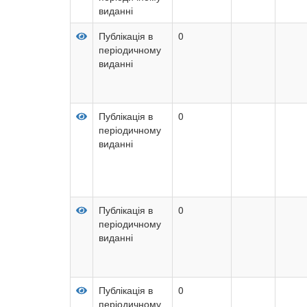
виданні
Публікація в
0
періодичному
виданні
Публікація в
0
періодичному
виданні
Публікація в
0
періодичному
виданні
Публікація в
0
періодичному