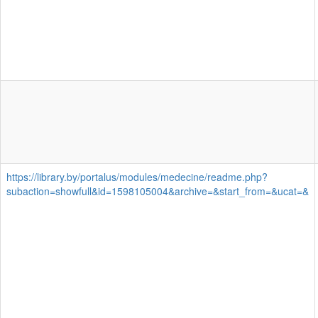
https://library.by/portalus/modules/medecine/readme.php?
subaction=showfull&id=1598105004&archive=&start_from=&ucat=&