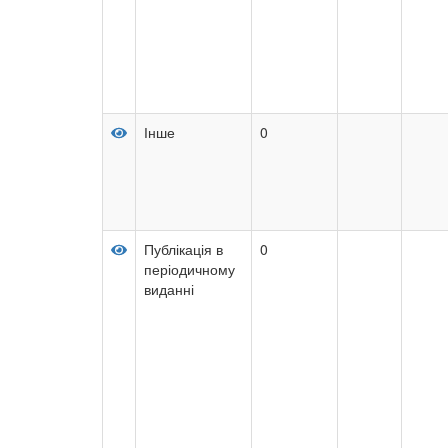
Інше
0
Публікація в
0
періодичному
виданні