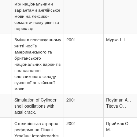
між національними
варіантами англійської
мови на лексико-
семантичному рівні та
переклад
Зміни в повсякденному
2001
Мурко І. І.
житті носіїв
американського та
британського
національних варіантів
і поповнення
словникового складу
сучасної англійської
мови
Simulation of Cylinder
2001
Roytman A. .
shell oscillations with
Titova O. .
axial crack.
Столипінська аграрна
2001
Приймак О.
реформа на Півдні
М.
України: історіографія