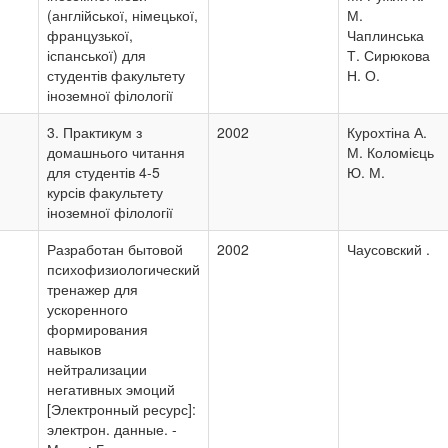
(англійської, німецької,
М.
французької,
Чаплинська
іспанської) для
Т. Сирюкова
студентів факультету
Н. О.
іноземної філології
3. Практикум з
2002
Курохтіна А.
домашнього читання
М. Коломієць
для студентів 4-5
Ю. М.
курсів факультету
іноземної філології
Разработан бытовой
2002
Чаусовский .
психофизиологический
тренажер для
ускоренного
формирования
навыков
нейтрализации
негативных эмоций
[Электронный ресурс]:
электрон. данные. -