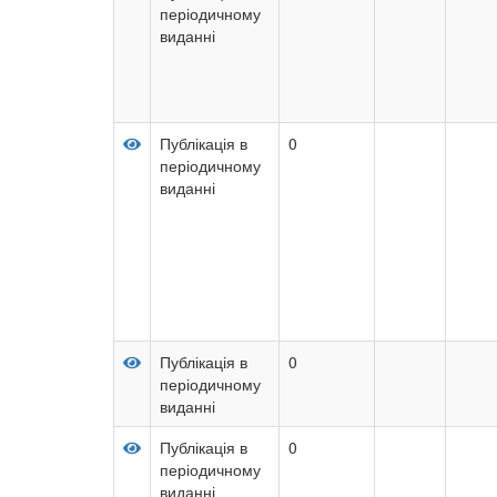
періодичному
виданні
Публікація в
0
періодичному
виданні
Публікація в
0
періодичному
виданні
Публікація в
0
періодичному
виданні