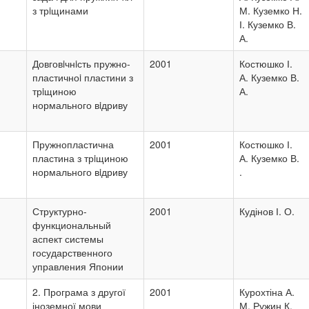
з трiщинами
М. Куземко Н.
І. Куземко В.
А.
Довговiчнiсть пружно-
2001
Костюшко І.
пластичноi пластини з
А. Куземко В.
трiщиною
А.
нормального вiдриву
Пружнопластична
2001
Костюшко І.
пластина з трiщиною
А. Куземко В.
нормального вiдриву
.
Структурно-
2001
Кудінов І. О.
функциональный
аспект системы
государственного
управления Японии
2. Програма з другої
2001
Курохтіна А.
іноземної мови
М. Ружин К.