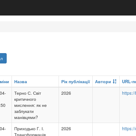
йл
міни
Назва
Рік публікації
Автори
URL-п
04-
Терно С. Світ
2026
https:/
критичного
:50
мислення: як не
заблукати
манівцями?
04-
Приходько Г. І.
2026
https:
Трансформація