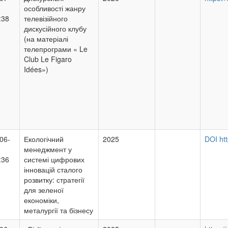
особливості жанру
:38
телевізійного
дискусійного клубу
(на матеріалі
телепрограми « Le
Club Le Figaro
Idées»)
06-
Екологічний
2025
DOI htt
менеджмент у
:36
системі цифрових
інновацій сталого
розвитку: стратегії
для зеленої
економіки,
металургії та бізнесу