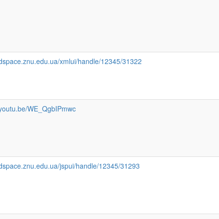
//dspace.znu.edu.ua/xmlui/handle/12345/31322
//youtu.be/WE_QgbIPmwc
//dspace.znu.edu.ua/jspui/handle/12345/31293