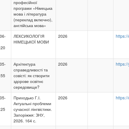
професійної
програми «Німецька
мова і література
(переклад включно),
англійська мова»
06-
ЛЕКСИКОЛОГІЯ
2026
https:
НІМЕЦЬКОЇ МОВИ
:20
05-
Архітектура
2026
https:
справедливості та
:55
совісті: як створити
здорове освітнє
середовище?
05-
Приходько Г.І.
2026
https:
Актуальні проблеми
:25
сучасної лінгвістики.
Запоріжжя: ЗНУ,
2026. 164 с.