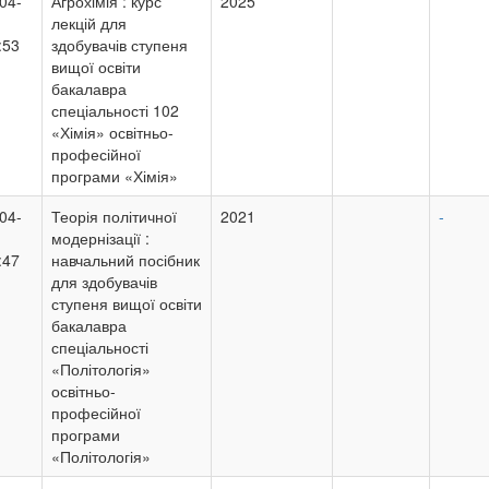
04-
Агрохімія : курс
2025
лекцій для
:53
здобувачів ступеня
вищої освіти
бакалавра
спеціальності 102
«Хімія» освітньо-
професійної
програми «Хімія»
04-
Теорія політичної
2021
-
модернізації :
:47
навчальний посібник
для здобувачів
ступеня вищої освіти
бакалавра
спеціальності
«Політологія»
освітньо-
професійної
програми
«Політологія»