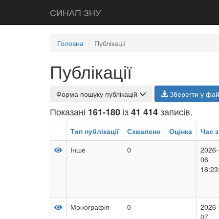
СИНАП ЗНУ
Головна
Публікації
Публікації
Форма пошуку публікацій
Зберегти у фа
Показані
із
записів.
161-180
41 414
Тип публікації
Схвалено
Оцінка
Час з
Інше
0
2026-
06
16:23
Монографія
0
2026-
07