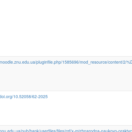
://moodle.znu.edu.ua/pluginfile.php/1585696/mod_reso
/doi.org/10.52058/62-2025
/onu.edu.ua/pub/bank/userfiles/files/rgf/x-mizhnarodna-naukovo-praktyc