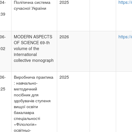
04-
Політична система
2025
https:
сучасної України
:39
06-
MODERN ASPECTS
2026
https:/
OF SCIENCE 69-th
:02
volume of the
international
collective monograph
06-
Виробнича практика
2025
: навчально-
:25
методичний
посібник для
здобувачів ступеня
вищої освіти
бакалавра
спеціальності
«Філологія»
освітньо-