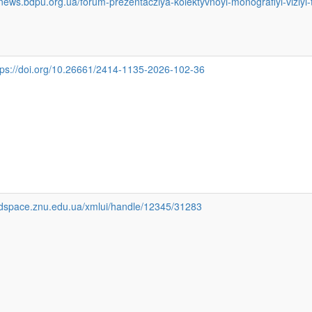
/news.bdpu.org.ua/forum-prezentacziya-kolektyvnoyi-monografiyi-viziyi-t
tps://doi.org/10.26661/2414-1135-2026-102-36
//dspace.znu.edu.ua/xmlui/handle/12345/31283