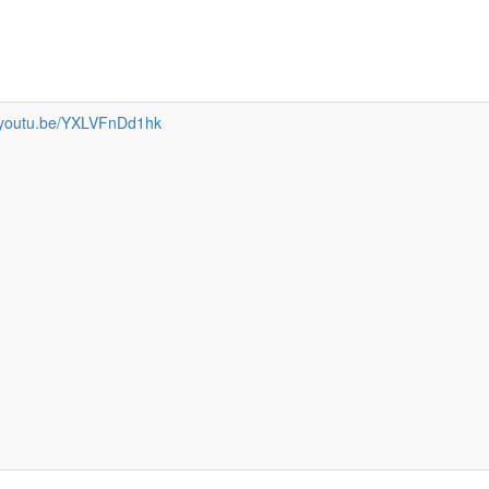
//youtu.be/YXLVFnDd1hk