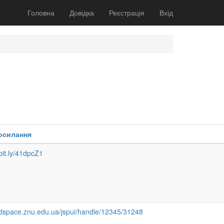
Головна
Довідка
Реєстрація
Вхід
осилання
/bit.ly/41dpcZ1
//dspace.znu.edu.ua/jspui/handle/12345/31248