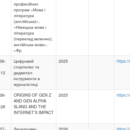
професійних
програм «Мова і
література
(англійська)»,
«Німецька мова і
література
(переклад включно),
англійська мова»,
«Фр
06-
Цифровий
2025
https
сторітелінг та
:12
диджитал-
інструменти в
журналістиці
06-
ORIGINS OF GEN Z
2025
https:/
AND GEN ALPHA
:28
SLANG AND THE
INTERNET’S IMPACT
07-
Дискурсивні
2026
https:/