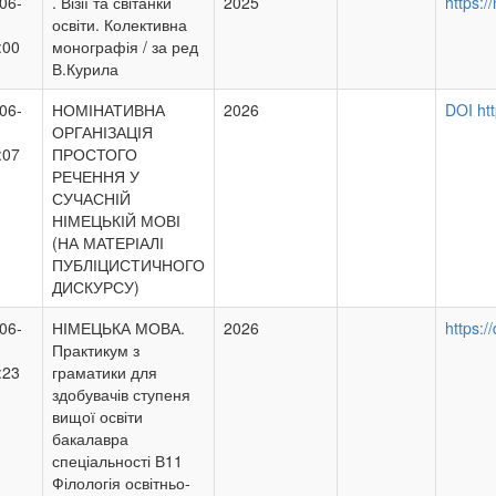
06-
. Візії та світанки
2025
https:/
освіти. Колективна
:00
монографія / за ред
В.Курила
06-
НОМІНАТИВНА
2026
DOI ht
ОРГАНІЗАЦІЯ
:07
ПРОСТОГО
РЕЧЕННЯ У
СУЧАСНІЙ
НІМЕЦЬКІЙ МОВІ
(НА МАТЕРІАЛІ
ПУБЛІЦИСТИЧНОГО
ДИСКУРСУ)
06-
НІМЕЦЬКА МОВА.
2026
https:
Практикум з
:23
граматики для
здобувачів ступеня
вищої освіти
бакалавра
спеціальності В11
Філологія освітньо-