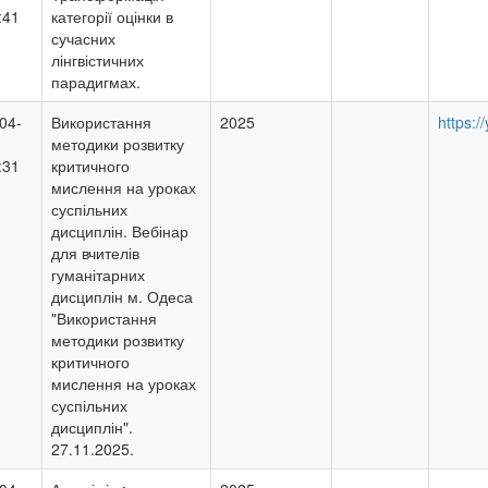
:41
категорії оцінки в
сучасних
лінгвістичних
парадигмах.
04-
Використання
2025
https:
методики розвитку
:31
критичного
мислення на уроках
суспільних
дисциплін. Вебінар
для вчителів
гуманітарних
дисциплін м. Одеса
"Використання
методики розвитку
критичного
мислення на уроках
суспільних
дисциплін".
27.11.2025.