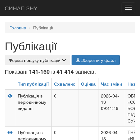
СИНАП ЗНУ
Toggl
navig
Головна
Публікації
Публікації
Форма пошуку публікацій
Зберегти у файл
Показані
із
записів.
141-160
41 414
Тип публікації
Схвалено
Оцінка
Час зміни
Назв
Публікація в
0
2026-04-
ОБРА
періодичному
13
«СОЦ
виданні
09:41:49
БОЛГА
ПІДРУ
СУЧА
Публікація в
0
2026-04-
THE 
періодичному
13
«RUSS