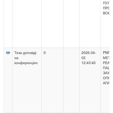
ПУЛЬ
ПРОФ
ВОЄН
Тези доповіді
0
2026-04-
PNF-
на
02
МЕТО
конференціях
12:43:40
РЕАБІ
ПАЦІЄ
ЗАХВ
ОПОР
АПАР