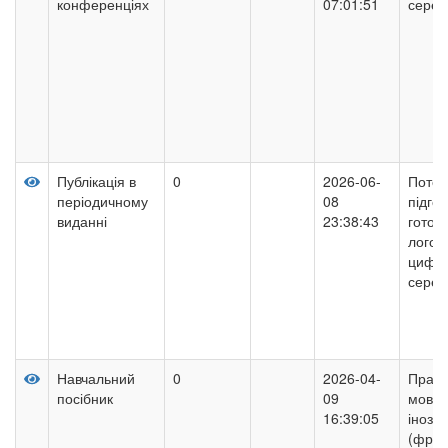
конференціях
07:01:51
серед
Публікація в
0
2026-06-
Потен
періодичному
08
підго
виданні
23:38:43
готов
логоп
цифро
серед
Навчальний
0
2026-04-
Практ
посібник
09
мовле
16:39:05
інозе
(франц