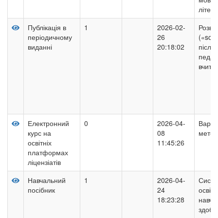
літер
Публікація в
1
2026-02-
Розви
періодичному
26
(«soft 
виданні
20:18:02
після
педаго
вчите
Електронний
0
2026-04-
Варіа
курс на
08
метод
освітніх
11:45:26
платформах
ліцензіатів
Навчальний
1
2026-04-
Систе
посібник
24
освіти
18:23:28
навча
здобу