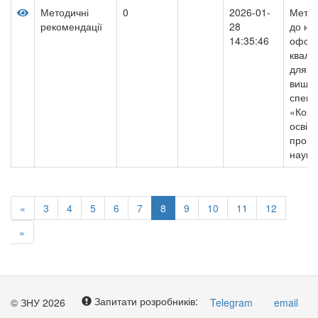
Методичні
0
2026-01-
Метод
рекомендації
28
до на
14:35:46
оформ
квалі
для з
вищої
спеці
«Комп
освіт
прогр
науки
«
3
4
5
6
7
8
9
10
11
12
»
Запитати розробників:
© ЗНУ 2026
Telegram
email