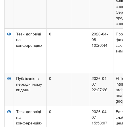
вищої
спеці
Серед
пред
спеці
Тези доповіді
0
2026-04-
Профе
на
08
фахів
конференціях
10:20:44
закла
вимір
Публікація в
0
2026-04-
Philos
періодичному
07
interp
виданні
22:27:26
archet
analys
geopol
Тези доповіді
0
2026-04-
Ефект
на
07
слабк
конференціях
15:58:07
цеме