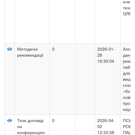
елеме
техно
GROU
Методичні
0
2026-01-
Алгор
рекомендації
28
даних
16:30:04
реком
лабор
для з
вищої
спеці
«Комп
освіт
прогр
науки
Тези доповіді
0
2026-04-
ПСИХ
на
02
РОБО
конференціях
12:33:38
ПАЦІ