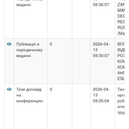
виданні
09:36:07
ZAPO
MANI
DECO
RESI
RUSS
(Marc
Публікація в
0
2026-04-
ВПЛИ
періодичному
13
ВІДЕО
виданні
09:30:07
РОЗВ
КОМУ
КОМП
АНГЛІ
ESL)
Тези доповіді
0
2026-04-
Теоре
на
13
орган
конференціях
09:26:04
робот
інтел
труд