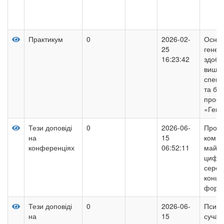
Практикум
0
2026-02-
Основ
25
генет
16:23:42
здобу
вищої
спеціа
та біо
профе
«Гене
Тези доповіді
0
2026-06-
Профе
на
15
компе
конференціях
06:52:11
майбут
цифро
серед
конце
форм
Тези доповіді
0
2026-06-
Психо
на
15
сучас