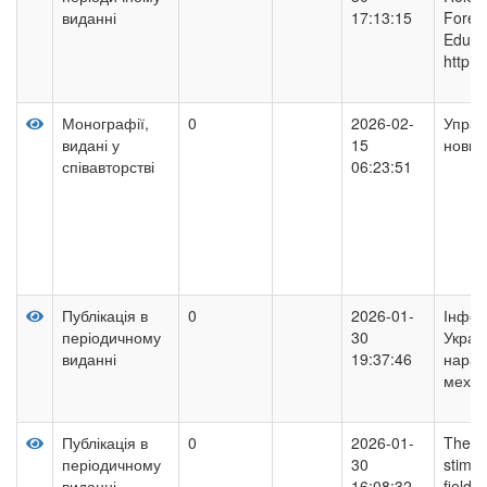
виданні
17:13:15
Forei
Educat
http:/
Монографії,
0
2026-02-
Управ
видані у
15
новий
співавторстві
06:23:51
Публікація в
0
2026-01-
Інфор
періодичному
30
Украї
виданні
19:37:46
нарат
механ
Публікація в
0
2026-01-
The im
періодичному
30
stimul
виданні
16:08:32
field 