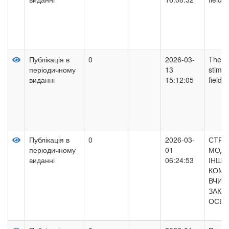
Публікація в
0
2026-03-
The im
періодичному
13
stimul
виданні
15:12:05
field 
Публікація в
0
2026-03-
СТРУ
періодичному
01
МОДЕ
виданні
06:24:53
ІНШО
КОМП
ВЧИТ
ЗАКЛ
ОСВІ