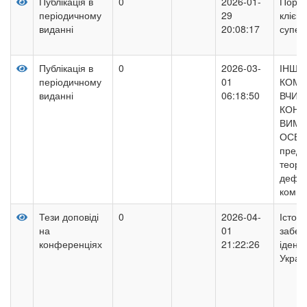
Публікація в
0
2026-01-
Поруш
періодичному
29
клієн
виданні
20:08:17
суперв
Публікація в
0
2026-03-
ІНШО
періодичному
01
КОМП
виданні
06:18:50
ВЧИТ
КОНЦ
ВИМІ
ОСВІТ
предс
теоре
дефін
компе
Тези доповіді
0
2026-04-
Істори
на
01
забез
конференціях
21:22:26
ідент
Украї