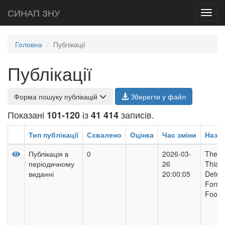
СИНАП ЗНУ
Toggl
navig
Головна
Публікації
Публікації
Форма пошуку публікацій
Зберегти у файл
Показані
із
записів.
101-120
41 414
Тип публікації
Схвалено
Оцінка
Час зміни
Назв
Публікація в
0
2026-03-
The M
періодичному
26
Thiab
виданні
20:00:05
Determ
Formul
Food 