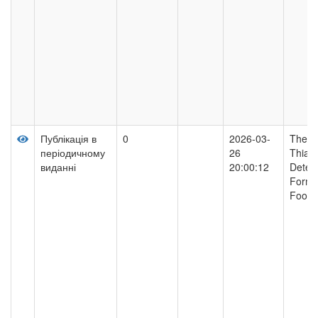
Публікація в
0
2026-03-
The M
періодичному
26
Thiab
виданні
20:00:12
Determ
Formul
Food 