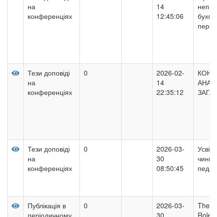
на
14
непри
конференціях
12:45:06
бухга
перев
Тези доповіді
0
2026-02-
КОНЦ
на
14
АНАЛ
конференціях
22:35:12
ЗАГА
Тези доповіді
0
2026-03-
Усвід
на
30
чинни
конференціях
08:50:45
педаг
Публікація в
0
2026-03-
The Us
періодичному
30
Role o