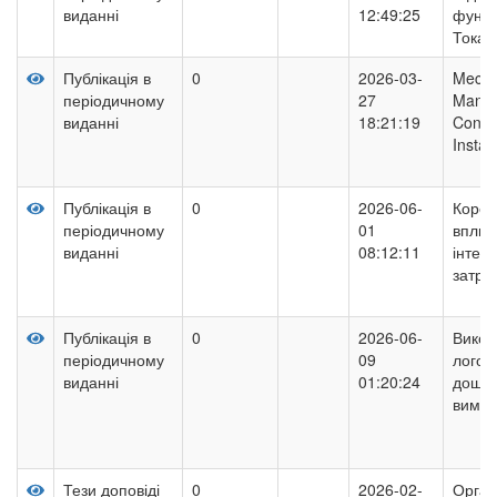
виданні
12:49:25
функц
Токар
Публікація в
0
2026-03-
Mechan
періодичному
27
Manag
виданні
18:21:19
Condi
Instabi
Публікація в
0
2026-06-
Корек
періодичному
01
вплив
виданні
08:12:11
інтеле
затри
Публікація в
0
2026-06-
Викор
періодичному
09
логопе
виданні
01:20:24
дошкі
вимуш
Тези доповіді
0
2026-02-
Орган