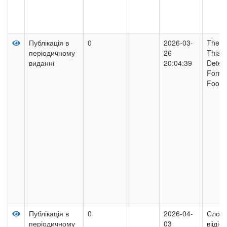
Публікація в
0
2026-03-
The M
періодичному
26
Thiab
виданні
20:04:39
Determ
Formul
Food 
Публікація в
0
2026-04-
Слово
періодичному
03
віідіє