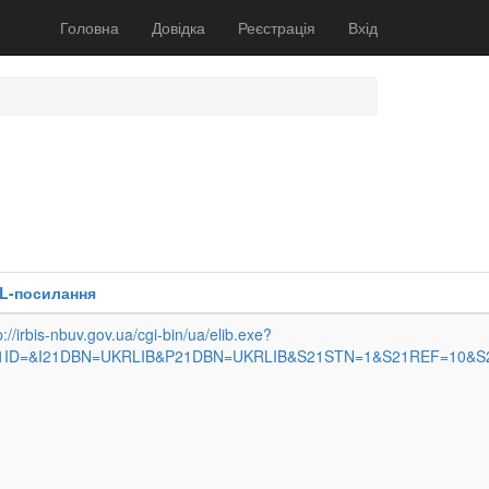
Головна
Довідка
Реєстрація
Вхід
L-посилання
p://irbis-nbuv.gov.ua/cgi-bin/ua/elib.exe?
1ID=&I21DBN=UKRLIB&P21DBN=UKRLIB&S21STN=1&S21REF=10&S