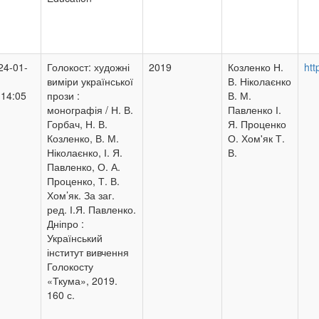
24-01-
Голокост: художні
2019
Козленко Н.
htt
виміри української
В. Ніколаєнко
:14:05
прози :
В. М.
монографія / Н. В.
Павленко І.
Горбач, Н. В.
Я. Проценко
Козленко, В. М.
О. Хом'як Т.
Ніколаєнко, І. Я.
В.
Павленко, О. А.
Проценко, Т. В.
Хом’як. За заг.
ред. І.Я. Павленко.
Дніпро :
Український
інститут вивчення
Голокосту
«Ткума», 2019.
160 с.