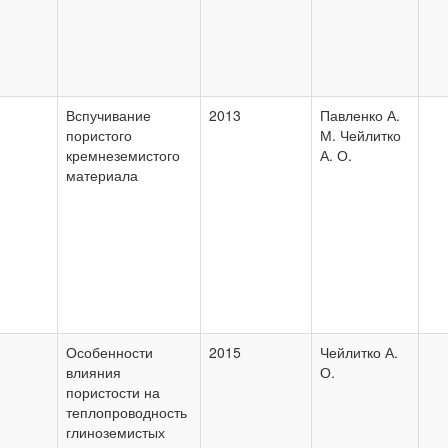
Вспучивание
2013
Павленко А.
пористого
М. Чейлитко
кремнеземистого
А. О.
материала
Особенности
2015
Чейлитко А.
влияния
О.
пористости на
теплопроводность
глиноземистых