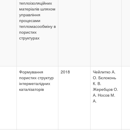
теплоізоляційних
матеріалів шляхом
управління
процесами
тепломасообміну в
пористих
структурах
Формування
2018
Чейлитко А.
пористих структур
О. Бєлоконь
інтерметалідних
К. В.
каталізаторів
Жеребцов О.
А. Носов М.
А.