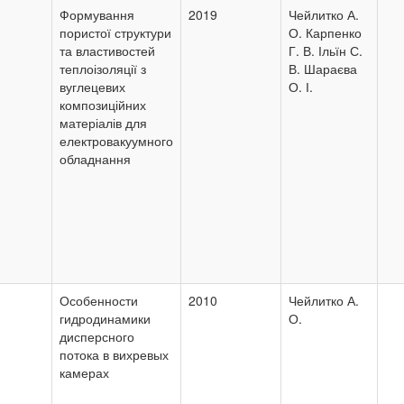
Формування
2019
Чейлитко А.
пористої структури
О. Карпенко
та властивостей
Г. В. Ільїн С.
теплоізоляції з
В. Шараєва
вуглецевих
О. І.
композиційних
матеріалів для
електровакуумного
обладнання
Особенности
2010
Чейлитко А.
гидродинамики
О.
дисперсного
потока в вихревых
камерах