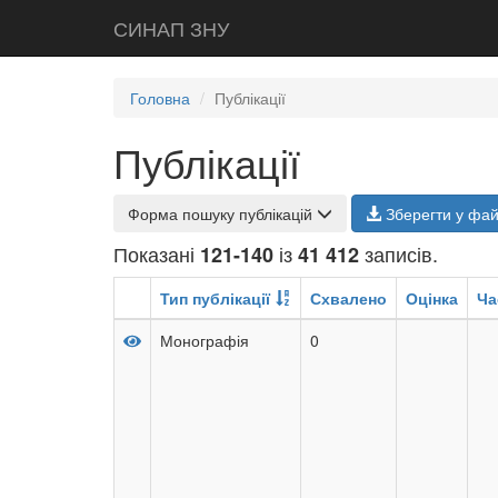
СИНАП ЗНУ
Головна
Публікації
Публікації
Форма пошуку публікацій
Зберегти у фа
Показані
із
записів.
121-140
41 412
Тип публікації
Схвалено
Оцінка
Ча
Монографія
0