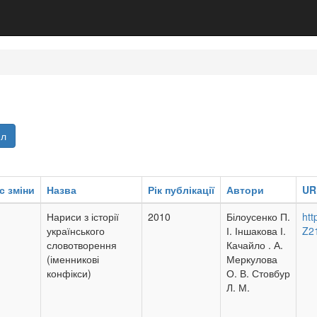
йл
с зміни
Назва
Рік публікації
Автори
UR
Нариси з історії
2010
Білоусенко П.
htt
українського
І. Іншакова І.
Z2
словотворення
Качайло . А.
(іменникові
Меркулова
конфікси)
О. В. Стовбур
Л. М.