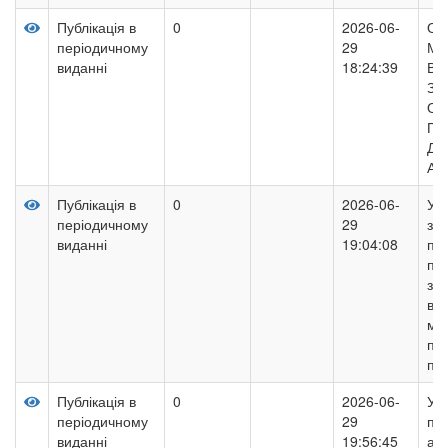
Публікація в
0
2026-06-
ОР
періодичному
29
МЕ
виданні
18:24:39
ВИ
ЗО
ОБ
ПР
ДІ
АУ
Публікація в
0
2026-06-
Уп
періодичному
29
за
виданні
19:04:08
пр
пр
за
ви
му
під
пі
Публікація в
0
2026-06-
Уп
періодичному
29
пр
виданні
19:56:45
арт