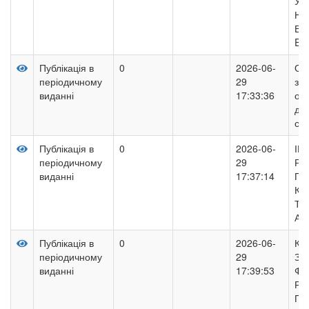
УС
НЕ
ВП
ES
Публікація в
0
2026-06-
Об
періодичному
29
за
виданні
17:33:36
оп
да
си
Публікація в
0
2026-06-
ІН
періодичному
29
РИ
виданні
17:37:14
ПР
КР
ТЕ
АС
Публікація в
0
2026-06-
КО
періодичному
29
ЗА
виданні
17:39:53
ФО
РЕ
ПО