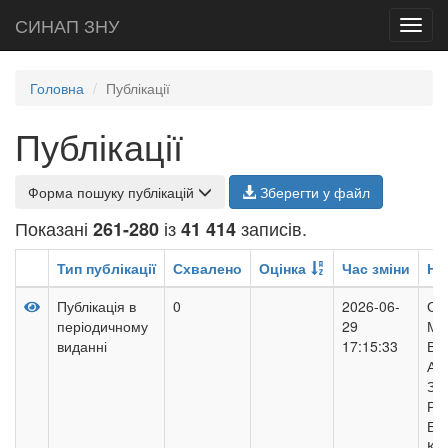
СИНАП ЗНУ
Toggl
navig
Головна
Публікації
Публікації
Форма пошуку публікацій
Зберегти у файл
Показані
із
записів.
261-280
41 414
Тип публікації
Схвалено
Оцінка
Час зміни
На
Публікація в
0
2026-06-
ОР
періодичному
29
МЕ
виданні
17:15:33
ВН
АУ
ЗА
РЕ
БІ
КО