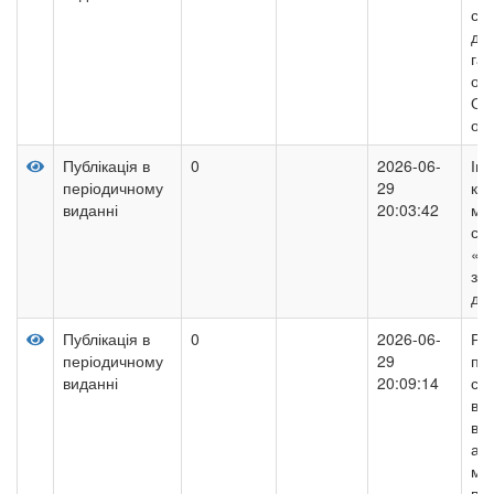
се
де
гар
осо
ОО
осв
Публікація в
0
2026-06-
Інт
періодичному
29
кей
виданні
20:03:42
му
се
«Sp
з д
дош
Публікація в
0
2026-06-
Роз
періодичному
29
пот
виданні
20:09:14
ст
вік
вп
ар
мо
пед