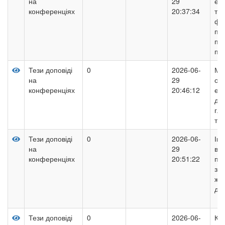
на
29
ес
конференціях
20:37:34
тво
фо
пр
пе
по
Тези доповіді
0
2026-06-
Мо
на
29
орг
конференціях
20:46:12
ест
дош
гл
тр
Тези доповіді
0
2026-06-
Ін
на
29
від
конференціях
20:51:22
по
зд
жит
дош
Тези доповіді
0
2026-06-
Ко