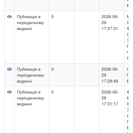
КО
Публікація в
0
2026-06-
МЕ
періодичному
29
ІН
виданні
17:27:31
ФО
ОР
ЗВ
ПІ
ЧЕ
СТ
Публікація в
0
2026-06-
ОБ
періодичному
29
ПО
виданні
17:29:48
ВА
Публікація в
0
2026-06-
ФІ
періодичному
29
КО
виданні
17:31:17
ІН
ЗА
СТ
ПР
БА