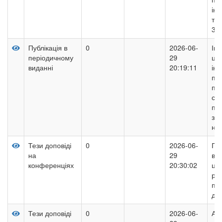
інн
тех
3(5
Публікація в
0
2026-06-
Ін
періодичному
29
ци
виданні
20:19:11
інс
пс
пед
су
пе
зм
на
Тези доповіді
0
2026-06-
Пол
на
29
ви
конференціях
20:30:02
ци
роз
пот
дош
Тези доповіді
0
2026-06-
Акс