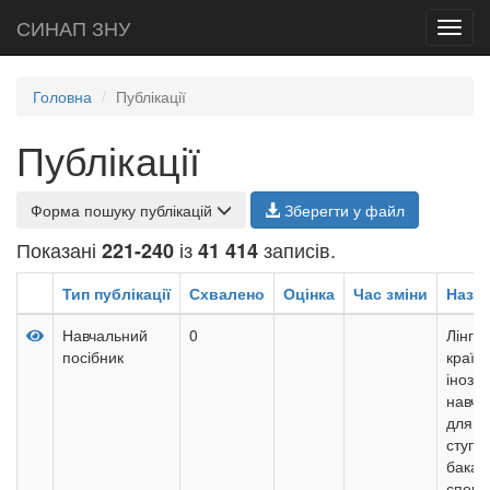
СИНАП ЗНУ
Toggl
navig
Головна
Публікації
Публікації
Форма пошуку публікацій
Зберегти у файл
Показані
із
записів.
221-240
41 414
Тип публікації
Схвалено
Оцінка
Час зміни
Назв
Навчальний
0
Лінгв
посібник
країн
інозе
навча
для з
ступе
бакал
спеці