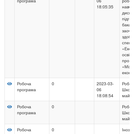
програма
06
робоч
18:05:35
навча
дисци
підго
бакал
заочн
здобут
спеці
«Екон
освіт
прогр
«Міжн
еконо
Робоча
0
2023-03-
Робоч
програма
06
Школи
18:08:54
майст
Робоча
0
Робоч
програма
Школи
майст
Робоча
0
Інозе