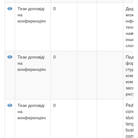
Тези доповіді
0
Дидак
на
можли
конференціях
інфор
техно
навча
іншом
спілк
Тези доповіді
0
Педаг
на
форму
конференціях
студе
комун
компе
засоб
ресур
Тези доповіді
0
Pedag
на
condit
конференціях
studen
langua
busin
commu