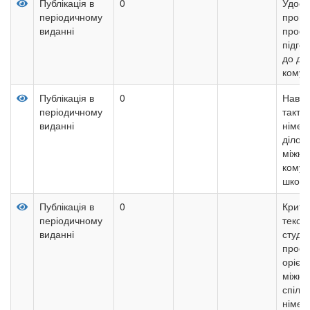
Публікація в
0
Удоск
періодичному
проце
виданні
профе
підгот
до діл
комуні
Публікація в
0
Навчан
періодичному
тактик
виданні
німец
ділово
міжку
комуні
школі
Публікація в
0
Критер
періодичному
текст
виданні
студен
профе
орієн
міжку
спілк
німец