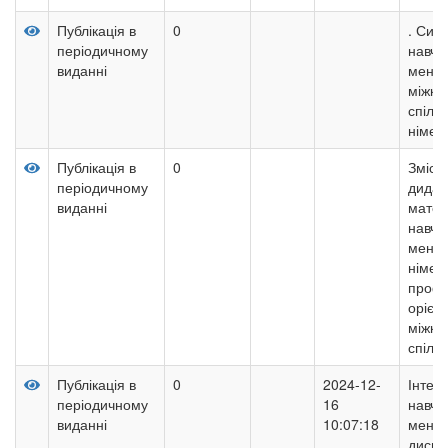
Публікація в
0
. Сис
періодичному
навча
виданні
менед
міжку
спілк
німец
Публікація в
0
Зміст 
періодичному
дидак
виданні
матер
навча
менед
німец
профе
орієн
міжку
спілк
Публікація в
0
2024-12-
Інтег
періодичному
16
навча
виданні
10:07:18
менед
дисци