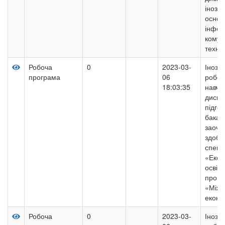
інозе
основ
інфор
комун
техно
Робоча
0
2023-03-
Інозе
програма
06
робоч
18:03:35
навча
дисци
підго
бакал
заочн
здобут
спеці
«Екон
освіт
прогр
«Міжн
еконо
Робоча
0
2023-03-
Інозе