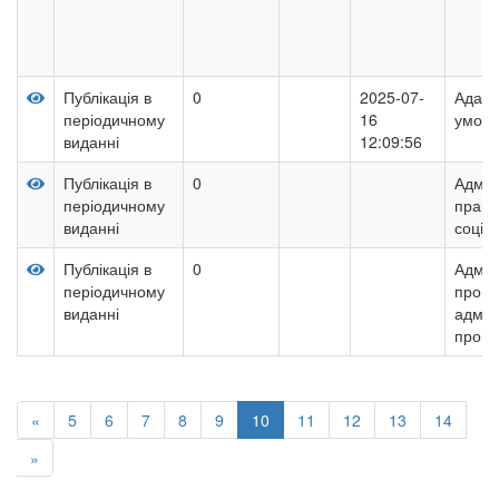
Публікація в
0
2025-07-
Адапт
періодичному
16
умова
виданні
12:09:56
Публікація в
0
Адмін
періодичному
право
виданні
соціа
Публікація в
0
Адмін
періодичному
проце
виданні
адмін
проце
«
5
6
7
8
9
10
11
12
13
14
»