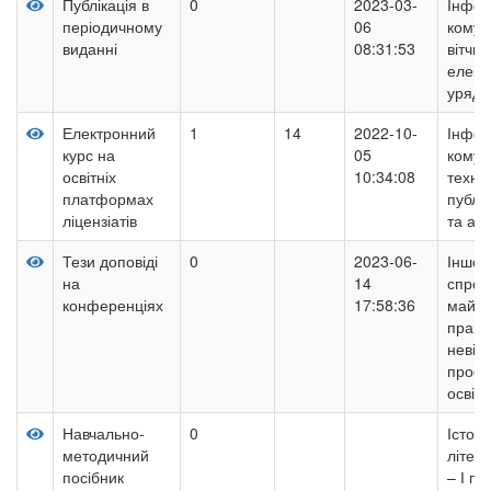
Публікація в
0
2023-03-
Інфор
періодичному
06
комун
виданні
08:31:53
вітчи
елект
уряду
Електронний
1
14
2022-10-
Інфор
курс на
05
комуні
освітніх
10:34:08
технол
платформах
публі
ліцензіатів
та адм
Тези доповіді
0
2023-06-
Іншом
на
14
спром
конференціях
17:58:36
майбу
право
невід
профе
освітн
Навчально-
0
Історі
методичний
літера
посібник
– І по