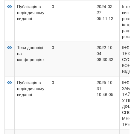
Публікація в
0
2024-02-
Інтеле
періодичному
27
визна
виданні
05:11:12
розви
істори
раціо
реконс
Тези доповіді
0
2022-10-
ІНФО
на
04
ТЕХН
конференціях
08:30:32
СУСП
КОНТ
ВІДЕ
Публікація в
0
2025-10-
ІНФО
періодичному
31
ЗАБЕ
виданні
10:46:05
ТАЙМ
У ПР
ДІЯЛ
СПОР
МЕНЕ
ТРЕН