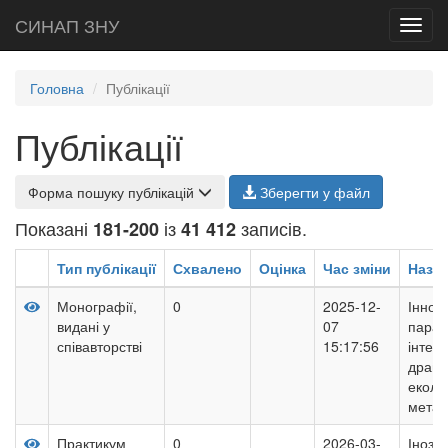
СИНАП ЗНУ
Toggl
navig
Головна
Публікації
Публікації
Форма пошуку публікацій
Зберегти у файл
Показані
із
записів.
181-200
41 412
Тип публікації
Схвалено
Оцінка
Час зміни
Назв
Монографії,
0
2025-12-
Іннов
видані у
07
парад
співавторстві
15:17:56
інтеле
драйв
еколог
метал
Практикум
0
2026-03-
Інозе