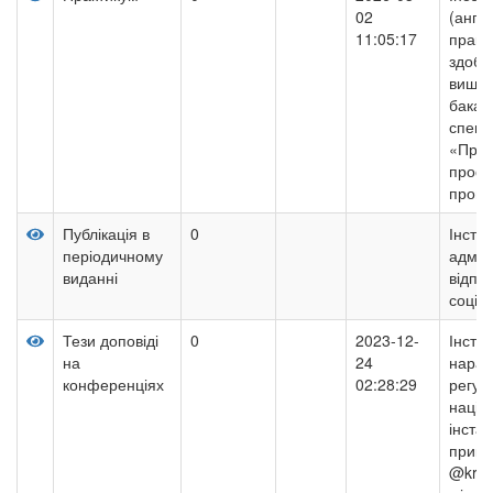
02
(англі
11:05:17
практ
здобу
вищої
бакал
спеці
«Прав
профе
прогр
Публікація в
0
Інстит
періодичному
адмін
виданні
відпов
соціа
Тези доповіді
0
2023-12-
Інстр
на
24
нарат
конференціях
02:28:29
регул
націо
інста
прикл
@krap