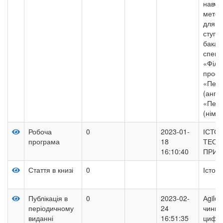
навча
метод
для з
ступе
бакал
спеці
«Філо
профе
«Пере
(англі
«Пере
(німе
Робоча
0
2023-01-
ІСТО
програма
18
ТЕОР
16:10:40
ПРИК
Стаття в книзі
0
Істор
Публікація в
0
2023-02-
Аgile
періодичному
24
чинни
виданні
16:51:35
цифро