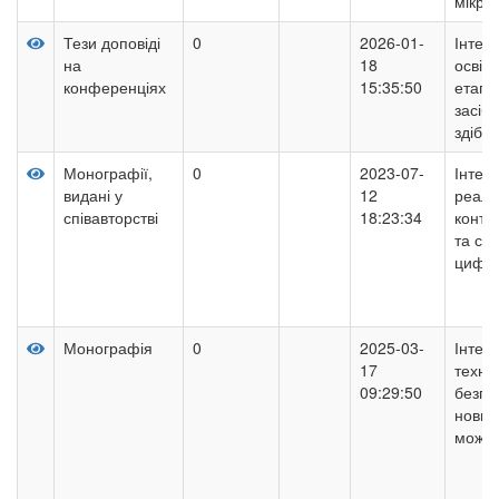
мікро
Тези доповіді
0
2026-01-
Інтег
на
18
освіти
конференціях
15:35:50
етапа
засіб
здібн
Монографії,
0
2023-07-
Інтегр
видані у
12
реальн
співавторстві
18:23:34
контек
та су
цифро
Монографія
0
2025-03-
Інтег
17
техно
09:29:50
безпе
нових 
можли