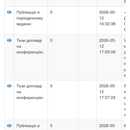
IN
Публікація в
0
2026-05-
«М
періодичному
12
Д.
виданні
16:32:38
ПИ
СП
Тези доповіді
0
2026-05-
Уд
на
12
ме
конференціях
17:05:09
дія
пр
пі
ум
кон
Тези доповіді
0
2026-05-
AI-
на
12
ін
конференціях
17:07:23
ма
ци
пр
пі
Публікація в
0
2026-05-
Ко