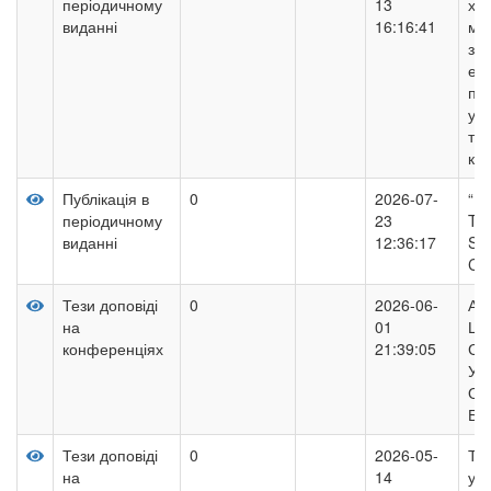
періодичному
13
ха
виданні
16:16:41
мо
зас
ек
пол
укр
тек
кул
Публікація в
0
2026-07-
“La
періодичному
23
Tod
виданні
12:36:17
Sci
Con
Тези доповіді
0
2026-06-
АС
на
01
ЦИ
конференціях
21:39:05
СИ
УП
ОХ
БУ
Тези доповіді
0
2026-05-
Три
на
14
уни