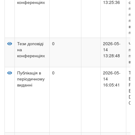
конференціях
13:25:36
сто
пси
пе
пс
вза
пси
Тези доповіді
0
2026-05-
Чи
на
14
при
конференціях
13:28:48
пс
вза
Публікація в
0
2026-05-
The
періодичному
14
Eva
виданні
16:05:41
Pr
Ele
Det
Car