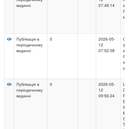
виданні
07:48:14
хви
буд
міс
Публікація в
0
2026-05-
Ос
періодичному
12
фу
виданні
07:52:08
кон
буд
ін
ум
Публікація в
0
2026-05-
LE
періодичному
12
GR
виданні
09:56:24
PE
EN
IN
MA
ST
TH