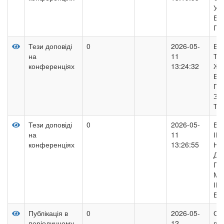
УП
БУ
ПР
Тези доповіді
0
2026-05-
ЕК
на
11
ТЕ
конференціях
13:24:32
ЖИ
БУ
ПР
ЗА
ТЕ
Тези доповіді
0
2026-05-
ВП
на
11
ІН
конференціях
13:26:55
НА
ДО
ПІ
МА
ІН
БУ
Публікація в
0
2026-05-
Оц
періодичному
12
по