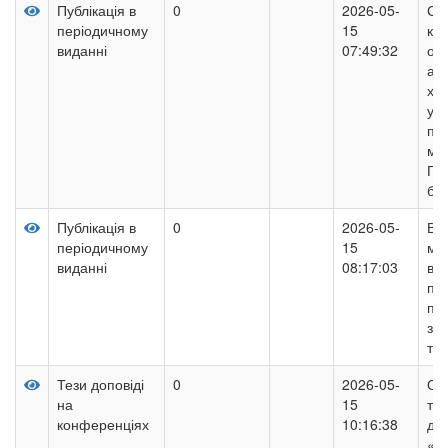
Публікація в
0
2026-05-
Стр
періодичному
15
ку
виданні
07:49:32
од
ан
худ
ук
пер
ма
Гей
біб
Публікація в
0
2026-05-
Ві
періодичному
15
моб
виданні
08:17:03
вій
пі
пе
за
тер
Тези доповіді
0
2026-05-
Оці
на
15
та
конференціях
10:16:38
да
«Р