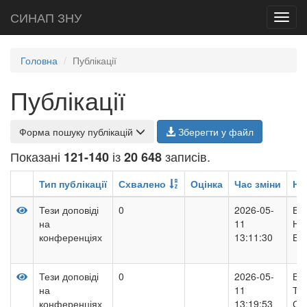
СИНАП ЗНУ
Toggl
navig
Головна
Публікації
Публікації
Форма пошуку публікацій
Зберегти у файл
Показані
із
записів.
121-140
20 648
Тип публікації
Схвалено
Оцінка
Час зміни
На
Тези доповіді
0
2026-05-
ВП
на
11
НА
конференціях
13:11:30
БУ
Тези доповіді
0
2026-05-
ВИ
на
11
ТЕ
конференціях
13:19:53
СИ