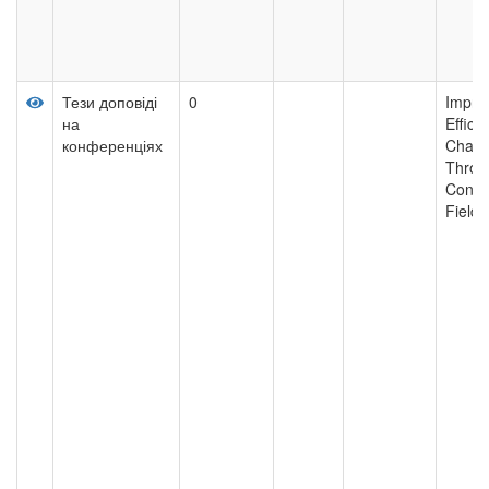
Тези доповіді
0
Impro
на
Effici
конференціях
Chamb
Throu
Contro
Fields