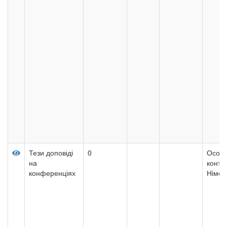
Тези доповіді
0
Особл
на
контро
конференціях
Німеч