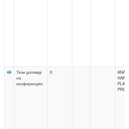
Тези доповіді
0
ANALY
на
HAND
конференціях
PLAY
PRO