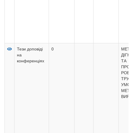
Тези доповіді
0
МЕТО
на
ДІГН
конференціях
ТА
ПРОГ
РОБО
ТРУБ
УМОВ
МЕТА
ВИРО