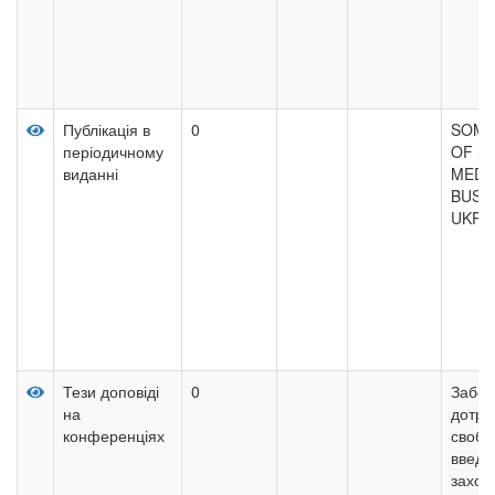
Публікація в
0
SOME
періодичному
OF S
виданні
MEDI
BUSI
UKRA
Тези доповіді
0
Забез
на
дотри
конференціях
свобо
введе
заход