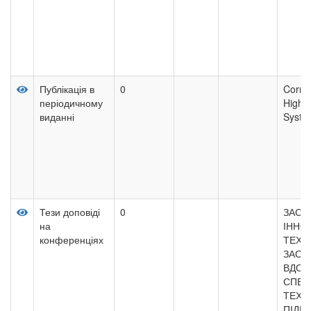
Публікація в
0
Corrup
періодичному
Higher
виданні
Syste
Тези доповіді
0
ЗАСТ
на
ІННО
конференціях
ТЕХН
ЗАСО
ВДОС
СПЕЦ
ТЕХН
ПІДГ