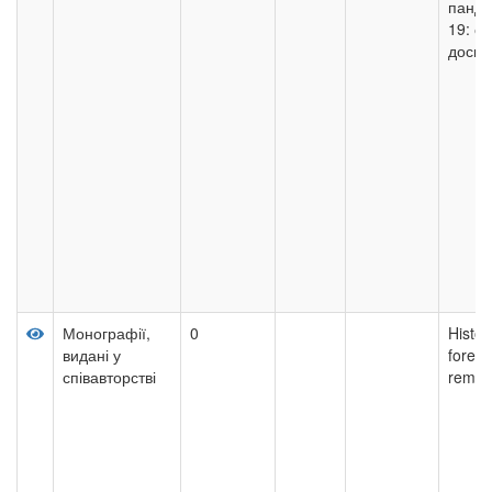
панде
19: є
досві
Монографії,
0
Histor
видані у
forei
співавторстві
remot