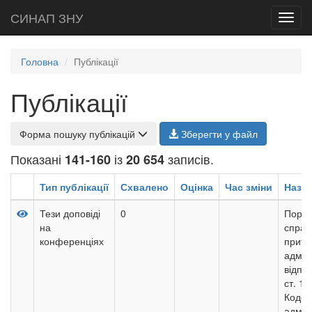
СИНАП ЗНУ
Toggl
navig
Головна
Публікації
Публікації
Форма пошуку публікацій
Зберегти у файл
Показані
із
записів.
141-160
20 654
Тип публікації
Схвалено
Оцінка
Час зміни
Назв
Тези доповіді
0
Поряд
на
справ
конференціях
притя
адмін
відпов
ст. 12
Кодек
адмін