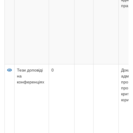
право
Тези доповіді
0
Доказ
на
адмін
конференціях
проце
проце
критер
юрисд