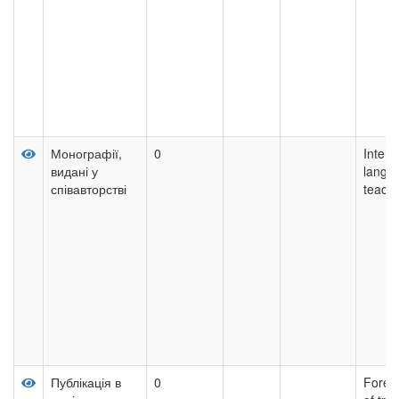
Монографії,
0
Interac
видані у
langu
співавторстві
teach
Публікація в
0
Forei