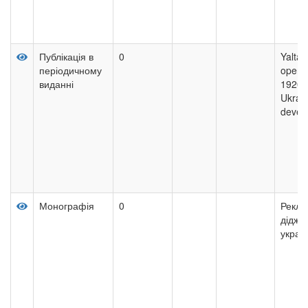
Публікація в
0
Yalta 
періодичному
operat
виданні
1920s 
Ukrai
devel
Монографія
0
Рекла
діджит
україн