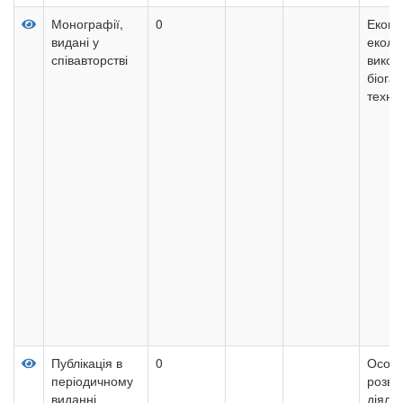
Монографії,
0
Еконо
видані у
еколог
співавторстві
викор
біога
техно
Публікація в
0
Особл
періодичному
розвит
виданні
діяльн