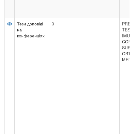
Тези доповіді
0
PRE-C
на
TEST
конференціях
IMUN
CORR
SUBS
OBTA
MEDI