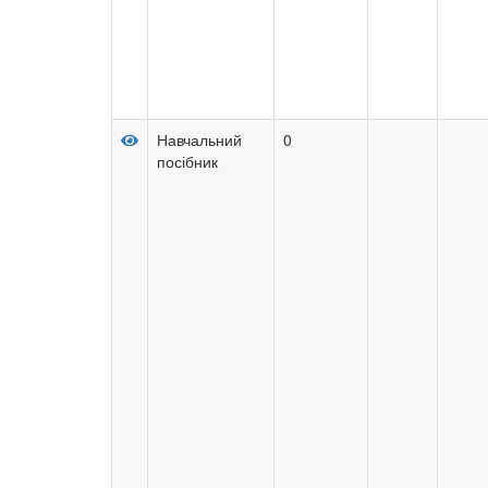
Навчальний
0
посібник