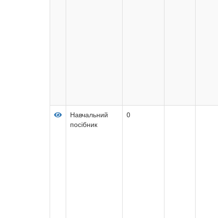
Навчальний
0
посібник