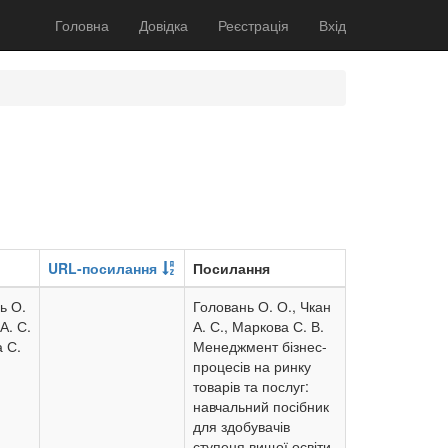
Головна
Довідка
Реєстрація
Вхід
URL-посилання
Посилання
ь О.
Головань О. О., Чкан
А. С.
А. С., Маркова С. В.
 С.
Менеджмент бізнес-
процесів на ринку
товарів та послуг:
навчальний посібник
для здобувачів
ступеня вищої освіти