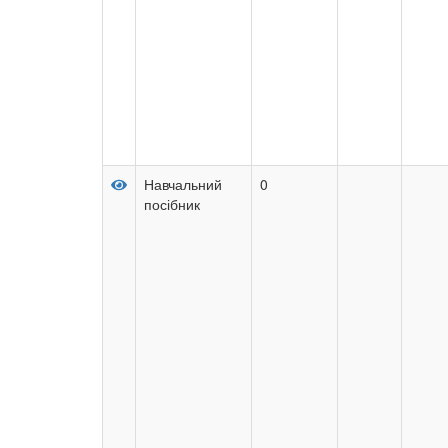
Навчальний
0
посібник