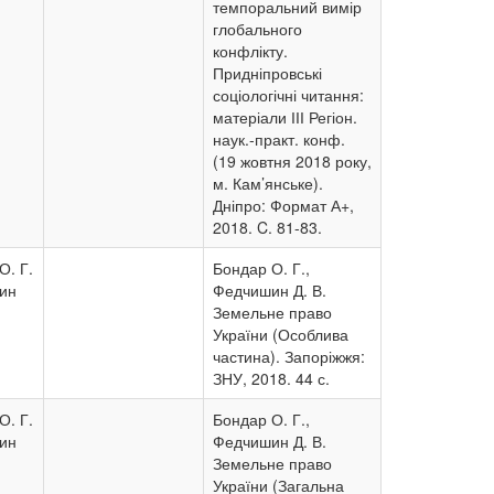
темпоральний вимір
глобального
конфлікту.
Придніпровські
соціологічні читання:
матеріали ІІІ Регіон.
наук.-практ. конф.
(19 жовтня 2018 року,
м. Кам’янське).
Дніпро: Формат А+,
2018. C. 81-83.
О. Г.
Бондар О. Г.,
ин
Федчишин Д. В.
Земельне право
України (Особлива
частина). Запоріжжя:
ЗНУ, 2018. 44 с.
О. Г.
Бондар О. Г.,
ин
Федчишин Д. В.
Земельне право
України (Загальна