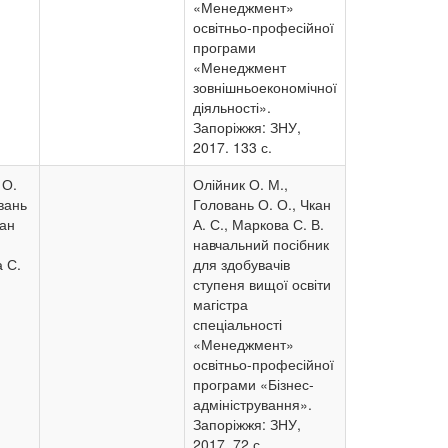
«Менеджмент»
освітньо-професійної
програми
«Менеджмент
зовнішньоекономічної
діяльності».
Запоріжжя: ЗНУ,
2017. 133 с.
 О.
Олійник О. М.,
вань
Головань О. О., Чкан
кан
А. С., Маркова С. В.
навчальний посібник
 С.
для здобувачів
ступеня вищої освіти
магістра
спеціальності
«Менеджмент»
освітньо-професійної
програми «Бізнес-
адміністрування».
Запоріжжя: ЗНУ,
2017. 72 с.