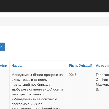
йл
міни
Назва
Рік публікації
Автори
Менеджмент бізнес-процесів на
2016
Голован
ринку товарів та послуг:
О. Чкан 
навчальний посібник для
Маркова
здобувачів ступеня вищої освіти
В.
магістра спеціальності
«Менеджмент» за освітньою
програмою «Бізнес-
адміністрування». Запоріжжя :