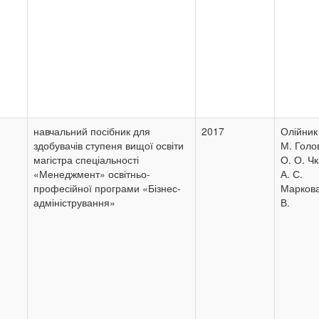
навчальний посібник для
2017
Олійник
здобувачів ступеня вищої освіти
М. Голо
магістра спеціальності
О. О. Ч
«Менеджмент» освітньо-
А. С.
професійної програми «Бізнес-
Маркова
адміністрування»
В.