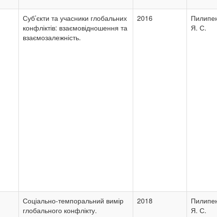
Суб’єкти та учасники глобальних
2016
Пилипе
конфліктів: взаємовідношення та
Я. С.
взаємозалежність.
Соціально-темпоральний вимір
2018
Пилипе
глобального конфлікту.
Я. С.