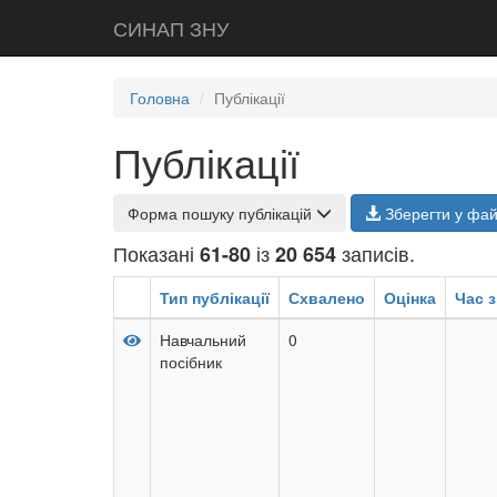
СИНАП ЗНУ
Головна
Публікації
Публікації
Форма пошуку публікацій
Зберегти у фа
Показані
із
записів.
61-80
20 654
Тип публікації
Схвалено
Оцінка
Час з
Навчальний
0
посібник