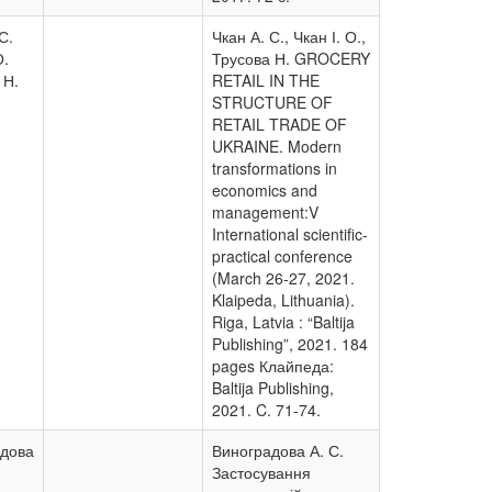
С.
Чкан А. С., Чкан І. О.,
О.
Трусова Н. GROCERY
 Н.
RETAIL IN THE
STRUCTURE OF
RETAIL TRADE OF
UKRAINE. Modern
transformations in
economics and
management:V
International scientific-
practical conference
(March 26-27, 2021.
Klaipeda, Lithuania).
Riga, Latvia : “Baltija
Publishing”, 2021. 184
pages Клайпеда:
Baltija Publishing,
2021. C. 71-74.
адова
Виноградова А. С.
Застосування