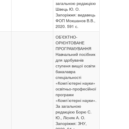
загальною редакцією
Швець Ю. О.
Запоріжжя: видавець
ФОП Мокшанов В.В.,
2020. 591 с.
ОБ’ЄКТНО-
ОРІЄНТОВАНЕ
ПРОГРАМУВАННЯ
Навчальний посібник
для здобувачів
ступеня вищої освіти
бакалавра
спеціальності
«Комп’ютерні науки»
освітньо-професійної
програми
«Комп’ютерні науки».
За загальною
редакцією Борю С.
Ю., Лісняк А. О.
Запоріжжя: ЗНУ,