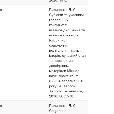
2020. 94 с.
нко
Пилипенко Я. С.
Суб’єкти та учасники
глобальних
конфліктів:
взаємовідношення та
взаємозалежність.
Історичні,
соціологічні,
політологічні науки:
історія, сучасний стан
та перспективи
досліджень:
матеріали Міжнар.
наук.-практ. конф.
(23–24 вересня 2016
року, м. Херсон).
Херсон: Гельветика,
2016. C. 77-78.
нко
Пилипенко Я. С.
Соціально-