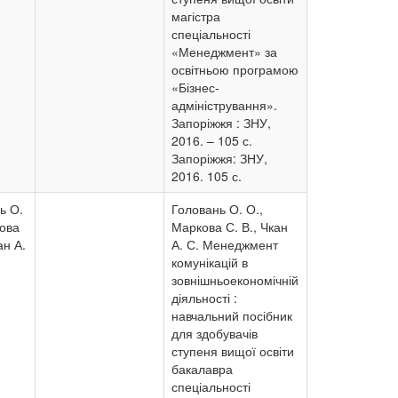
магістра
спеціальності
«Менеджмент» за
освітньою програмою
«Бізнес-
адміністрування».
Запоріжжя : ЗНУ,
2016. – 105 с.
Запоріжжя: ЗНУ,
2016. 105 с.
ь О.
Головань О. О.,
ова
Маркова С. В., Чкан
ан А.
А. С. Менеджмент
комунікацій в
зовнішньоекономічній
діяльності :
навчальний посібник
для здобувачів
ступеня вищої освіти
бакалавра
спеціальності