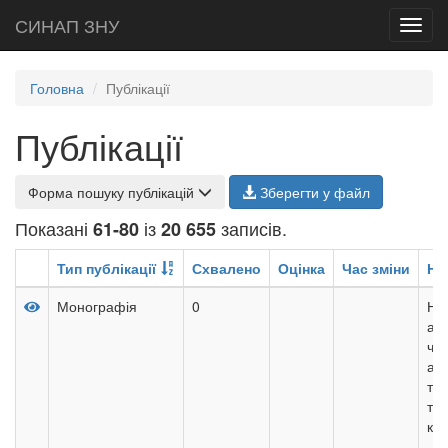
СИНАП ЗНУ
Toggl
navig
Головна
Публікації
Публікації
Форма пошуку публікацій
Зберегти у файл
Показані
із
записів.
61-80
20 655
Тип публікації
Схвалено
Оцінка
Час зміни
На
Монографія
0
На
ана
чи
ана
тр
тон
кон