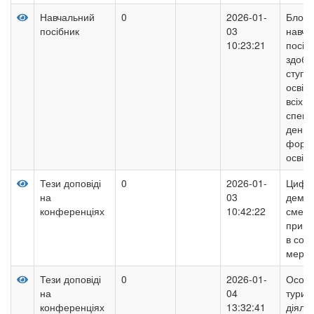
Навчальний
0
2026-01-
Блогін
посібник
03
навча
10:23:21
посіб
здобу
ступе
освіти
всіх
спеці
денно
форм 
освіти
Тези доповіді
0
2026-01-
Цифр
на
03
демон
конференціях
10:42:22
смерт
прикл
в соц
мереж
Тези доповіді
0
2026-01-
Особл
на
04
турис
конференціях
13:32:41
діяльн