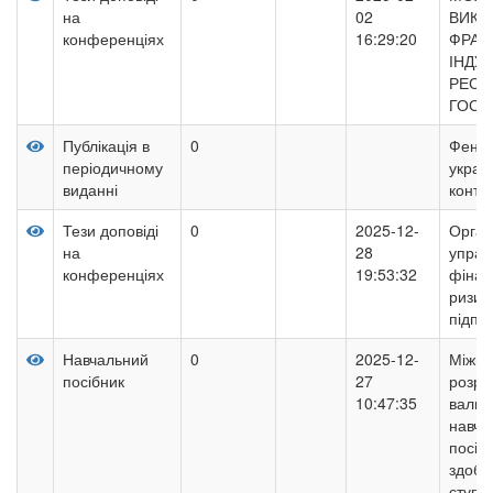
на
02
ВИКО
конференціях
16:29:20
ФРАН
ІНДУС
РЕСТ
ГОСП
Публікація в
0
Феном
періодичному
украї
виданні
конте
Тези доповіді
0
2025-12-
Орган
на
28
управ
конференціях
19:53:32
фінан
ризик
підпр
Навчальний
0
2025-12-
Міжна
посібник
27
розрах
10:47:35
валютн
навча
посіб
здобу
ступе