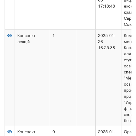
17:18:48
еконо
країн
Європ
Союз
Конспект
1
2025-01-
Комуні
лекцій
26
менед
16:25:38
Консп
для з
ступе
освіти
спеці
"Мене
освітн
профе
прогр
"Упра
фінан
еконо
безпе
Конспект
0
2025-01-
Орган