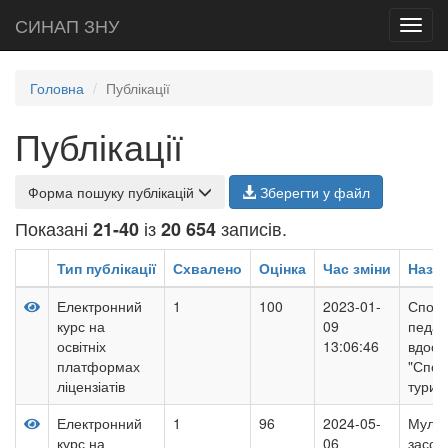
СИНАП ЗНУ
Toggl
navig
Головна
Публікації
Публікації
Форма пошуку публікацій
Зберегти у файл
Показані
із
записів.
21-40
20 654
Тип публікації
Схвалено
Оцінка
Час зміни
Назв
Електронний
1
100
2023-01-
Спорт
курс на
09
педаг
освітніх
13:06:46
вдоск
платформах
"Спор
ліцензіатів
туриз
Електронний
1
96
2024-05-
Мульт
курс на
06
засоб