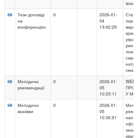
воєнн
Тези доповіді
0
2026-01-
Стан 
на
04
персп
конференціях
13:42:29
вироб
крафт
украї
ринку 
локал
сиров
натур
смаку
Методичні
0
2026-01-
WEB-
рекомендації
05
ПРОГ
10:33:11
У МА
Методичні
0
2026-01-
Метод
вказівки
05
реком
10:36:51
напис
оформ
захис
кваліф