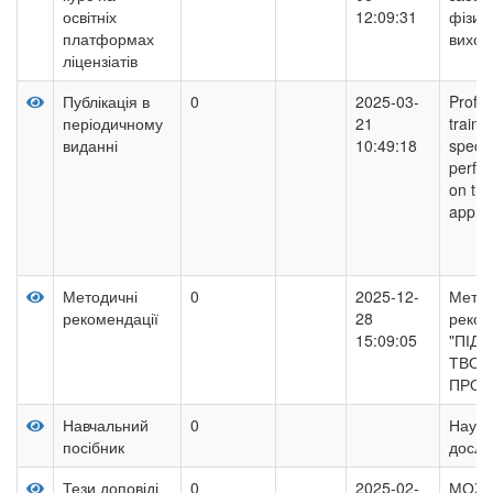
освітніх
12:09:31
фізич
платформах
вихов
ліцензіатів
Публікація в
0
2025-03-
Profes
періодичному
21
traini
виданні
10:49:18
special
perfo
on th
appro
Методичні
0
2025-12-
Метод
рекомендації
28
реком
15:09:05
"ПІД
ТВОР
ПРОЄ
Навчальний
0
Науко
посібник
дослі
Тези доповіді
0
2025-02-
МОЖЛ