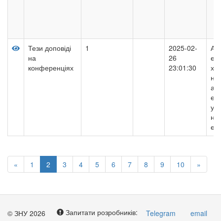
Тези доповіді
1
2025-02-
Ана
на
26
ек
конференціях
23:01:30
ха
не
ас
ел
ум
нес
ел
«
1
2
3
4
5
6
7
8
9
10
»
Запитати розробників:
© ЗНУ 2026
Telegram
email