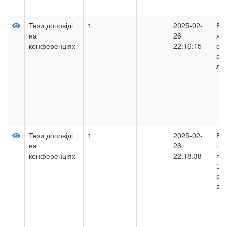
Тези доповіді
1
2025-02-
Впл
на
26
яко
конференціях
22:16:15
ене
ав
лін
Тези доповіді
1
2025-02-
Ел
на
26
пр
конференціях
22:18:38
пі
Зап
рег
вій