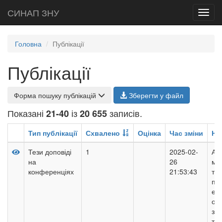
СИНАП ЗНУ
Toggl
navig
Головна
Публікації
Публікації
Форма пошуку публікацій
Зберегти у файл
Показані
із
записів.
21-40
20 655
Тип публікації
Схвалено
Оцінка
Час зміни
На
Тези доповіді
1
2025-02-
Ана
на
26
мо
конференціях
21:53:43
тех
пр
ен
об’
за
та