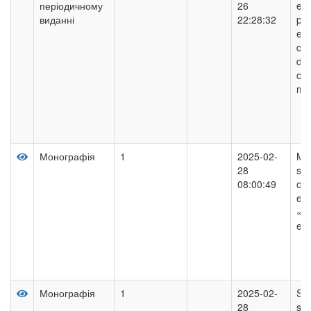
періодичному
26
ele
виданні
22:28:32
pa
ele
cha
dc
on 
me
Монографія
1
2025-02-
Mod
28
str
08:00:49
of 
ec
«El
ele
Монографія
1
2025-02-
Syn
28
sys