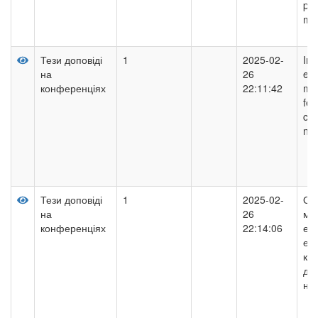
pro
mix
Тези доповіді
1
2025-02-
Inc
на
26
ene
конференціях
22:11:42
me
fer
cli
nor
Тези доповіді
1
2025-02-
Ос
на
26
мо
конференціях
22:14:06
ене
ел
ком
ди
на