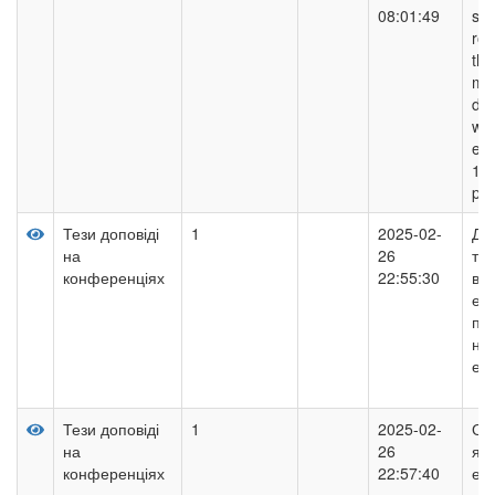
08:01:49
sta
rot
th
mot
dri
whe
exc
160
pok
Тези доповіді
1
2025-02-
До
на
26
те
конференціях
22:55:30
в 
ел
пр
нея
еле
Тези доповіді
1
2025-02-
Ос
на
26
яко
конференціях
22:57:40
ене