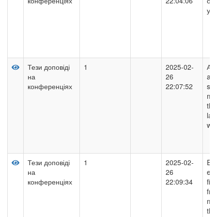
конференціях
22:04:06
отр
ум
Тези доповіді
1
2025-02-
Аna
на
26
ass
конференціях
22:07:52
sta
me
the
lan
wa
Тези доповіді
1
2025-02-
Ele
на
26
ele
конференціях
22:09:34
fie
fre
mea
the