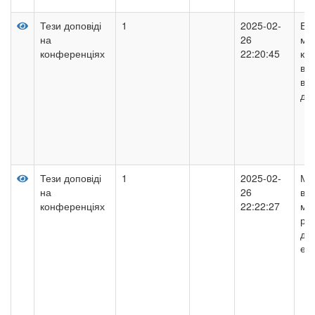
Тези доповіді
1
2025-02-
Ен
на
26
мо
конференціях
22:20:45
ко
ви
ві
дже
Тези доповіді
1
2025-02-
Мо
на
26
вп
конференціях
22:22:27
ма
реа
де
ел