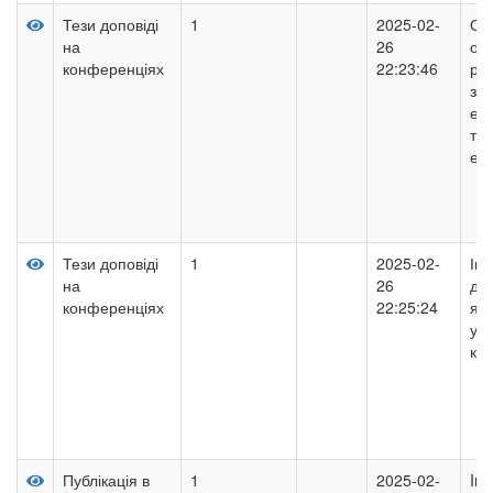
Тези доповіді
1
2025-02-
Оп
на
26
ох
конференціях
22:23:46
реа
зм
ен
та
еко
Тези доповіді
1
2025-02-
Ін
на
26
дл
конференціях
22:25:24
яд
у с
кл
Публікація в
1
2025-02-
Inv