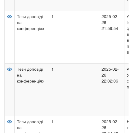
Тези доповіді
1
2025-02-
Аna
на
26
ind
конференціях
21:59:54
qua
ene
exa
met
ent
Тези доповіді
1
2025-02-
Ато
на
26
Укр
конференціях
22:02:06
суч
пе
Тези доповіді
1
2025-02-
Не
на
26
тех