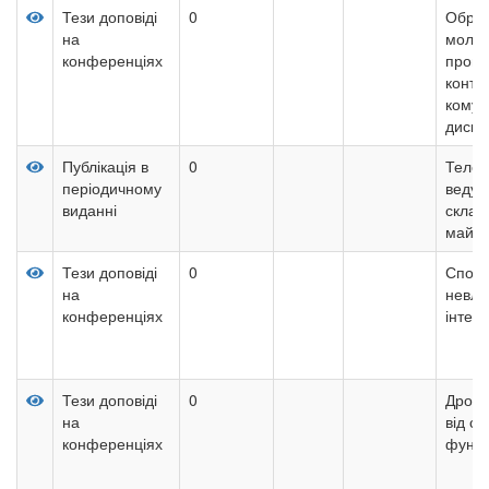
Тези доповіді
0
Образ
на
молод
конференціях
прогр
контек
комун
диску
Публікація в
0
Телеві
періодичному
ведуч
виданні
склад
майст
Тези доповіді
0
Спосі
на
невла
конференціях
інтег
Тези доповіді
0
Дробо
на
від с
конференціях
функц