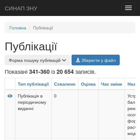
СИНАП ЗНУ
Toggl
navig
Головна
Публікації
Публікації
Форма пошуку публікацій
Зберегти у файл
Показані
із
записів.
341-360
20 654
Тип публікації
Схвалено
Оцінка
Час зміни
Назв
Публікація в
0
Устро
періодичному
балко
виданні
рекон
особе
форми
расче
моде