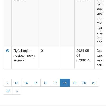
трену
корекц
спеці
фізич
техніч
підго
студе
років 
плава
Публікація в
0
2024-05-
Стан 
періодичному
08
карді
виданні
07:08:44
здоро
осіб 1
«
13
14
15
16
17
18
19
20
21
22
»