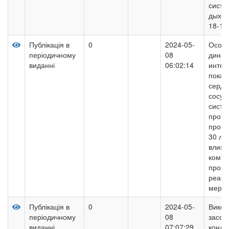
систе
дыхан
18-19
Публікація в
0
2024-05-
Особе
періодичному
08
динам
виданні
06:02:14
интег
показ
серде
сосуд
систе
пром
произ
30 ле
влия
компл
прог
реаби
мероп
Публікація в
0
2024-05-
Викор
періодичному
08
засоб
виданні
07:07:29
конди