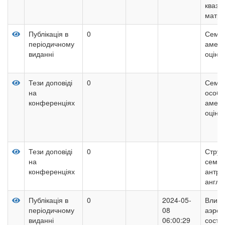
квазі
матр
Публікація в
0
Семан
періодичному
амери
виданні
оцінн
Тези доповіді
0
Семан
на
особл
конференціях
амери
оцінн
Тези доповіді
0
Струк
на
семан
конференціях
антро
англій
Публікація в
0
2024-05-
Влиян
періодичному
08
аэроб
виданні
06:00:29
состо