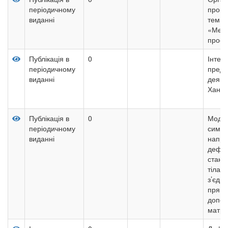
періодичному
пропе
виданні
темы
«Метр
прост
Публікація в
0
Інтег
періодичному
предс
виданні
деяких
Ханке
Публікація в
0
Моде
періодичному
симет
виданні
напру
дефо
стану
тіла з
з’єдна
прями
допо
матри