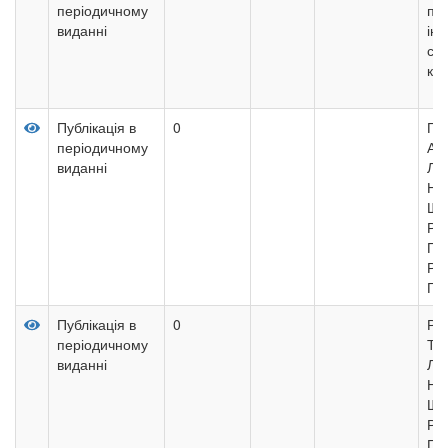
періодичному
пер
виданні
інв
се
ко
Публікація в
0
ПР
періодичному
АК
виданні
ЛІ
НЕ
ЩУ
РА
ПО
РО
ГІ
Публікація в
0
РЕ
періодичному
ТР
виданні
ЛІ
НЕ
ЩУ
РА
ПО