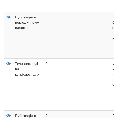
Публікація в
0
Ро
періодичному
бeз
виданні
за
на
кра
Тези доповіді
0
Ис
на
ко
конференціях
пр
не
че
Публікація в
0
Пр