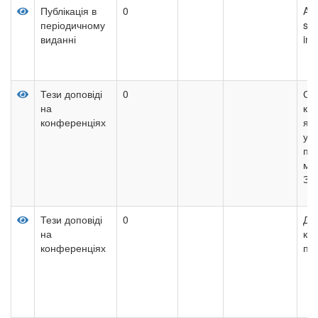
Публікація в
0
Ana
періодичному
str
виданні
int
Тези доповіді
0
Су
на
ко
конференціях
як 
уп
пі
ма
Зап
Тези доповіді
0
До
на
кр
конференціях
пр