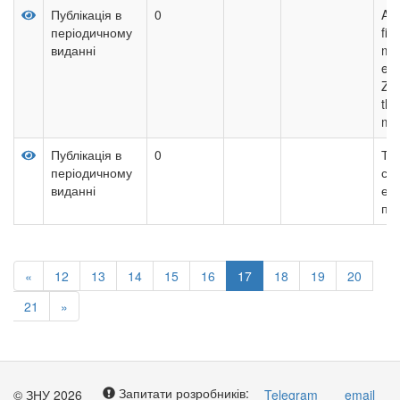
Публікація в
0
Ass
періодичному
fin
виданні
mac
ent
Zap
the
me
Публікація в
0
Те
періодичному
сут
виданні
ек
пі
«
12
13
14
15
16
17
18
19
20
21
»
Запитати розробників:
© ЗНУ 2026
Telegram
email