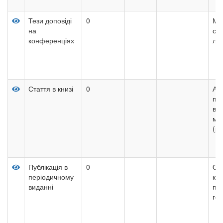
Тези доповіді
0
Мо
на
стр
конференціях
лю
Стаття в книзі
0
Ан
пок
віт
ма
(ро
Публікація в
0
Ос
періодичному
ко
виданні
під
гос