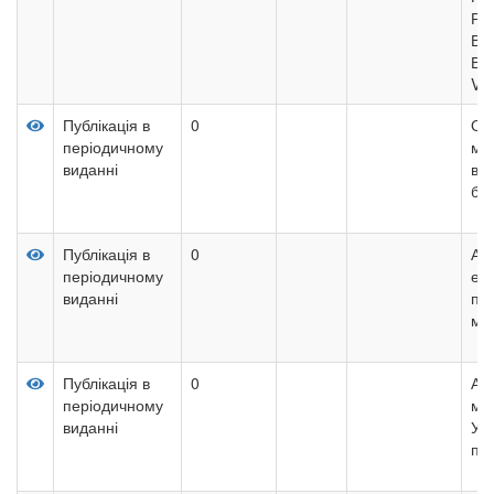
РО
ВП
ЕК
VE
Публікація в
0
Ос
періодичному
мі
виданні
в с
бе
Публікація в
0
Ан
періодичному
ек
виданні
пі
ма
Публікація в
0
Ана
періодичному
маш
виданні
Ук
пе