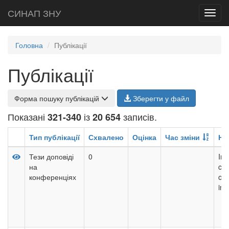
СИНАП ЗНУ
Toggl
navig
Головна
Публікації
Публікації
Форма пошуку публікацій
Зберегти у файл
Показані
із
записів.
321-340
20 654
Тип публікації
Схвалено
Оцінка
Час зміни
На
Тези доповіді
0
Inf
на
cul
конференціях
on 
ins