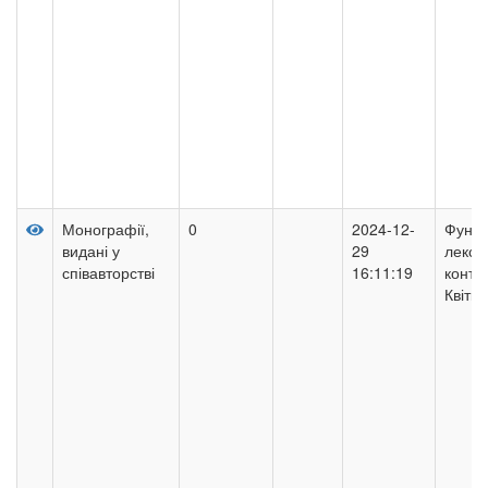
Монографії,
0
2024-12-
Функц
видані у
29
лексе
співавторстві
16:11:19
контек
Квітк