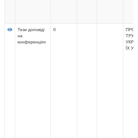
Тези доповіді
0
ПРОБ
на
ТРУДО
конференціях
УКРА
ЇХ У