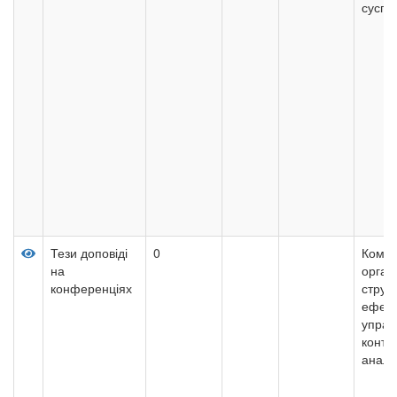
суспіл
Тези доповіді
0
Комун
на
орган
конференціях
струк
ефект
управ
конте
аналі