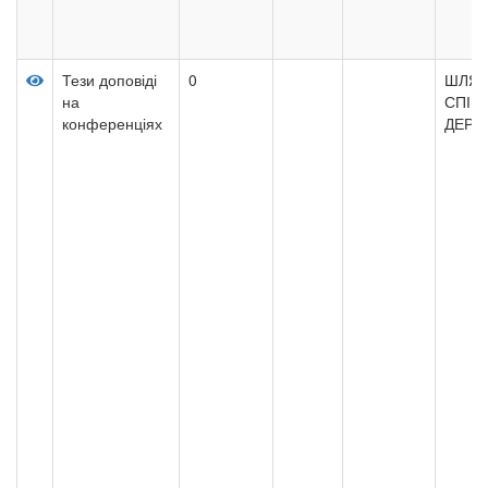
Тези доповіді
0
ШЛЯХ
на
СПІВ
конференціях
ДЕРЖ