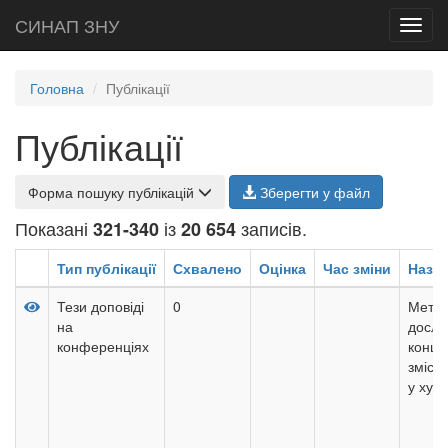
СИНАП ЗНУ
Toggl
navig
Головна
Публікації
Публікації
Форма пошуку публікацій
Зберегти у файл
Показані
із
записів.
321-340
20 654
Тип публікації
Схвалено
Оцінка
Час зміни
Назв
Тези доповіді
0
Метод
на
дослі
конференціях
конце
зміст
у худ