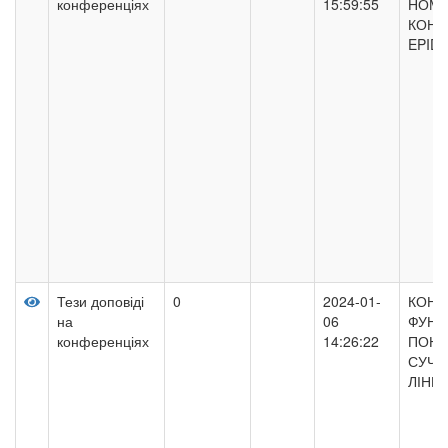
конференціях
15:59:55
НОМІ
КОНЦ
EPID
Тези доповіді
0
2024-01-
КОНЦ
на
06
ФУНД
конференціях
14:26:22
ПОНЯ
СУЧА
ЛІНГВ