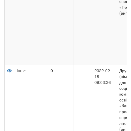
спеці
«Пере
(англ
Інше
0
2022-02-
Друга
18
(німе
09:03:36
для ф
соціо
компе
освітн
«бака
профе
спрям
літер
(англі