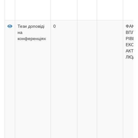
Тези доповіді
0
ФАКТ
на
ВПЛИ
конференціях
РІВЕ
ЕКОН
АКТИ
ЛЮДЕ