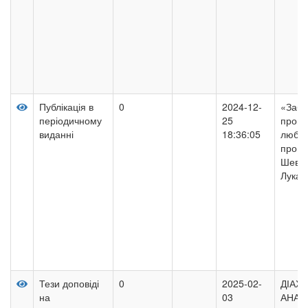
Публікація в
0
2024-12-
«Забв
періодичному
25
проше
виданні
18:36:05
любов
про в
Шевче
Лукаш
Тези доповіді
0
2025-02-
ДІАХ
на
03
АНАЛ