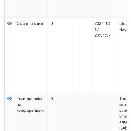
Стаття в книзі
0
2024-12-
Шевче
17
Чабан
20:31:37
Тези доповіді
0
Теорі
на
метод
конференціях
основ
управ
адмін
цифр