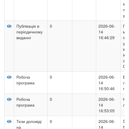
ек
пі
уні
Публікація в
0
2026-06-
По
періодичному
14
мо
виданні
16:46:29
пі
уні
кон
інт
осв
Сл
Робоча
0
2026-06-
Вік
програма
14
лю
16:50:46
гіг
Робоча
0
2026-06-
Но
програма
14
лю
16:53:05
Тези доповіді
0
2026-06-
Soc
на
14
hum