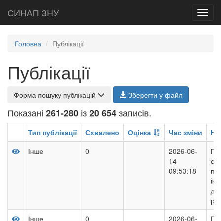
СИНАП ЗНУ
Toggl
navig
Головна
Публікації
Публікації
Форма пошуку публікацій
Зберегти у файл
Показані
із
записів.
261-280
20 654
Тип публікації
Схвалено
Оцінка
Час зміни
На
Інше
0
2026-06-
Пр
14
соц
09:53:18
пр
інс
ди
реа
Інше
0
2026-06-
Пр