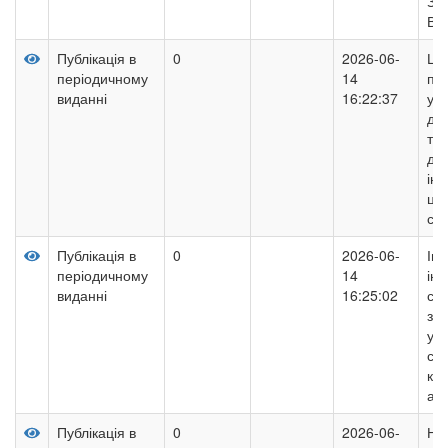
ЗЕ
ВІ
Публікація в
0
2026-06-
Ци
періодичному
14
пуб
виданні
16:22:37
упр
др
тр
де
інс
ци
сус
Публікація в
0
2026-06-
Інк
періодичному
14
ін
виданні
16:25:02
соц
згу
ум
ста
ко
ас
Публікація в
0
2026-06-
Но