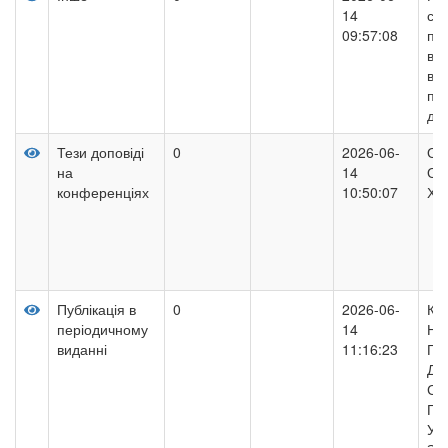
14
со
09:57:08
пра
воє
вик
пр
дія
Тези доповіді
0
2026-06-
ОС
на
14
ОФ
конференціях
10:50:07
ХА
Публікація в
0
2026-06-
КО
періодичному
14
НА
виданні
11:16:23
ГО
ДІ
СУ
ГО
У 