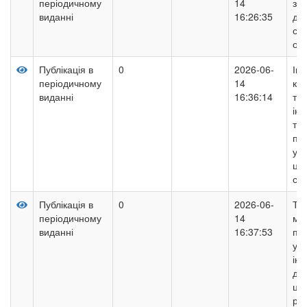
періодичному
14
за
виданні
16:26:35
дер
сфе
осв
Публікація в
0
2026-06-
Ін
періодичному
14
ком
виданні
16:36:14
тех
ін
тр
пуб
упр
ци
сус
Публікація в
0
2026-06-
Тр
періодичному
14
мех
виданні
16:37:53
пуб
уп
ін
дія
ци
ре