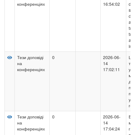
конференціях
16:54:02
dim
sus
dev
age
tra
tra
app
inn
Тези доповіді
0
2026-06-
Ци
на
14
тр
конференціях
17:02:11
упр
ма
дія
пр
під
ум
го
Тези доповіді
0
2026-06-
Ви
на
14
ме
конференціях
17:04:24
гід
при