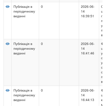
Публікація в
0
2026-06-
Син
періодичному
14
ци
виданні
16:39:51
гум
пуб
уп
по
ві
Публікація в
0
2026-06-
Фі
періодичному
14
ци
виданні
16:41:46
упр
ос
уд
су
сус
пі
від
Публікація в
0
2026-06-
Фо
періодичному
14
ци
виданні
16:44:13
ко
май