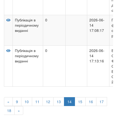
ди
сту
Публікація в
0
2026-06-
Пі
періодичному
14
фу
виданні
17:08:17
ста
рок
Публікація в
0
2026-06-
ВП
періодичному
14
СТ
виданні
17:13:16
ФУ
СТ
ЕН
СИ
20
«
9
10
11
12
13
14
15
16
17
18
»