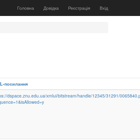
Головна
Довідка
Реєстрація
Вхід
L-посилання
tps://dspace.znu.edu.ua/xmlui/bitstream/handle/12345/31291/0065840.
quence=1&isAllowed=y