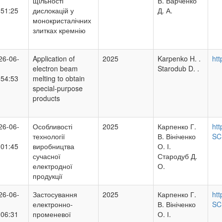
щільності
В. Варченко
:51:25
дислокацій у
Д. А.
монокристалічних
злитках кремнію
26-06-
Application of
2025
Karpenko H. .
ht
electron beam
Starodub D. .
:54:53
melting to obtain
special-purpose
products
26-06-
Особливості
2025
Карпенко Г.
ht
технології
В. Вініченко
SC
:01:45
виробництва
О. І.
сучасної
Стародуб Д.
електродної
О.
продукції
26-06-
Застосування
2025
Карпенко Г.
ht
електронно-
В. Вініченко
SC
:06:31
променевої
О. І.