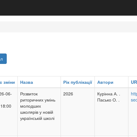
йл
с зміни
Назва
Рік публікації
Автори
UR
26-06-
Розвиток
2026
Курінна А. .
ht
риторичних умінь
Пасько О. .
se
:18:00
молодших
школярів у новій
українській школі