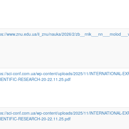
tps://www.znu.edu.ua/ii_znu/nauka/2026/2/zb__rnik___nn___molod__
tps://sci-conf.com.ua/wp-content/uploads/2025/11/INTERNATIONAL-E
IENTIFIC-RESEARCH-20-22.11.25.pdf
tps://sci-conf.com.ua/wp-content/uploads/2025/11/INTERNATIONAL-E
IENTIFIC-RESEARCH-20-22.11.25.pdf