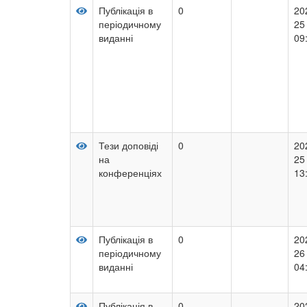
Публікація в
0
20
періодичному
25
виданні
09
Тези доповіді
0
20
на
25
конференціях
13
Публікація в
0
20
періодичному
26
виданні
04
Публікація в
0
20