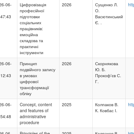
26-06-
Цифровізація
2026
Сущенко Л.
ht
професійної
О.
:47:43
підготовки
Васютинський
соціальних
Є. .
працівників:
емоційна
складова та
практичні
інструменти
26-06-
Принцип
2026
Скорнякова
подвійного запису
Ю. Б.
:12:43
в умовах
Прокоф'єв С.
цифрової
Г.
трансформації
обліку
26-06-
Concept, content
2025
Колпаков В.
htt
and features of
К. Ковбас І.
:54:48
administrative
procedure
26-06-
Principles of the
2025
Колпаков В.
htt