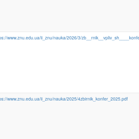
tps://www.znu.edu.ua/ii_znu/nauka/2026/3/zb__rnik__vpliv_sh____konf
ps://www.znu.edu.ua/ii_znu/nauka/2025/4zbirnik_konfer_2025.pdf