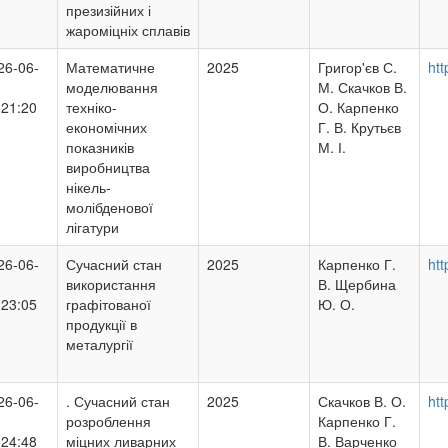
презизійних і
жароміцніх сплавів
26-06-
Математичне
2025
Григор'єв С.
htt
моделювання
М. Скачков В.
:21:20
техніко-
О. Карпенко
економічних
Г. В. Крутьєв
показників
М. І.
виробництва
нікель-
молібденової
лігатури
26-06-
Сучасний стан
2025
Карпенко Г.
htt
використання
В. Щербина
:23:05
графітованої
Ю. О.
продукції в
металургії
26-06-
. Сучасний стан
2025
Скачков В. О.
htt
розроблення
Карпенко Г.
:24:48
міцних ливарних
В. Варченко