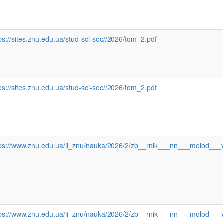
ps://sites.znu.edu.ua/stud-sci-soc//2026/tom_2.pdf
ps://sites.znu.edu.ua/stud-sci-soc//2026/tom_2.pdf
tps://www.znu.edu.ua/ii_znu/nauka/2026/2/zb__rnik___nn___molod__
tps://www.znu.edu.ua/ii_znu/nauka/2026/2/zb__rnik___nn___molod__