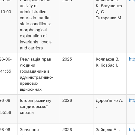
activity of
К. Євтушенко
:10:00
administrative
Д. С.
courts in martial
Титаренко М.
state conditions:
morphological
explanation of
invariants, levels
and carriers
26-06-
Реалізація прав
2025
Колпаков В.
htt
людини і
К. Ковбас І.
:41:55
громадянина в
адміністративно-
правових
відносинах
26-06-
Історія розвитку
2026
Дерев'янко А.
htt
кондитерської
.
:55:56
справи
26-06-
Значення
2026
Зайцева А. .
htt