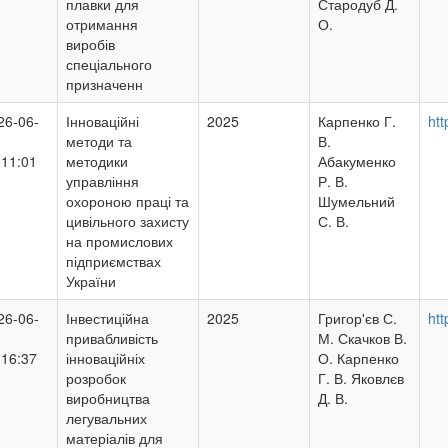
плавки для
Стародуб Д.
отримання
О.
виробів
спеціального
призначенн
26-06-
Інноваційні
2025
Карпенко Г.
ht
методи та
В.
:11:01
методики
Абакуменко
управління
Р. В.
охороною праці та
Шумельний
цивільного захисту
С. В.
на промислових
підприємствах
України
26-06-
Інвестиційна
2025
Григор'єв С.
htt
привабливість
М. Скачков В.
:16:37
інноваційніх
О. Карпенко
розробок
Г. В. Яковлєв
виробництва
Д. В.
легувальних
матеріалів для