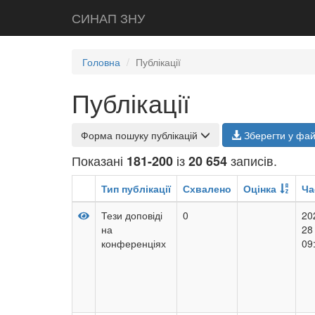
СИНАП ЗНУ
Головна
Публікації
Публікації
Форма пошуку публікацій
Зберегти у фа
Показані
із
записів.
181-200
20 654
Тип публікації
Схвалено
Оцінка
Ча
Тези доповіді
0
20
на
28
конференціях
09