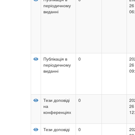
періодичному
26
виданні
06
Публікація в
0
20
періодичному
26
виданні
09
Тези доповіді
0
20
на
26
конференціях
12
Тези доповіді
0
20