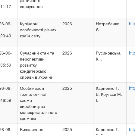
дієтичного
:11:17
харчування
26-06-
Кулінарні
2026
Нетребенко
htt
особливості різних
Є. .
:20:40
країн світу
26-06-
Сучасний стан та
2026
Русиновська
htt
перспективи
К. .
:35:59
розвитку
кондитерської
справи в Україні
26-06-
Особливості
2025
Карпенко Г.
ht
технологічної
В. Крутьєв М.
:46:59
схеми
І.
виробництва
монокристалічного
кремнію
26-06-
Визначення
2025
Карпенко Г.
ht