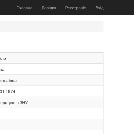
Головна
Довідка
Реєстрація
Вхід
йло
ина
колаївна
.01.1974
 працює в ЗНУ