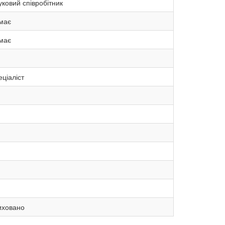
ковий співробітник
має
має
ціаліст
иховано