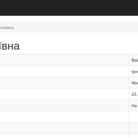
олаївна
ївна
Ва
Ір
Ми
23
Не