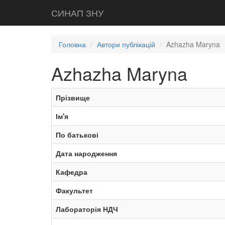
СИНАП ЗНУ
Головна
Автори публікацій
Azhazha Maryna
Azhazha Maryna
Прізвище
Ім'я
По батькові
Дата народження
Кафедра
Факультет
Лабораторія НДЧ