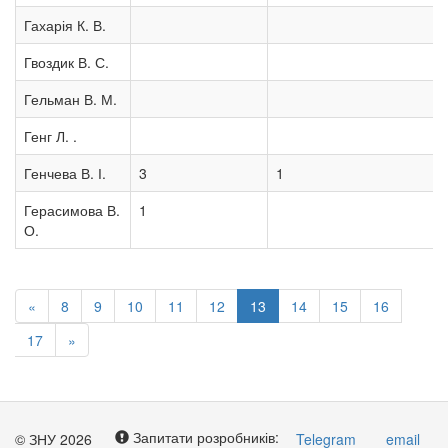
Гахарія К. В.
Гвоздик В. С.
Гельман В. М.
Генг Л. .
Генчева В. І.
3
1
Герасимова В.
1
О.
«
8
9
10
11
12
13
14
15
16
17
»
Запитати розробників:
© ЗНУ 2026
Telegram
email