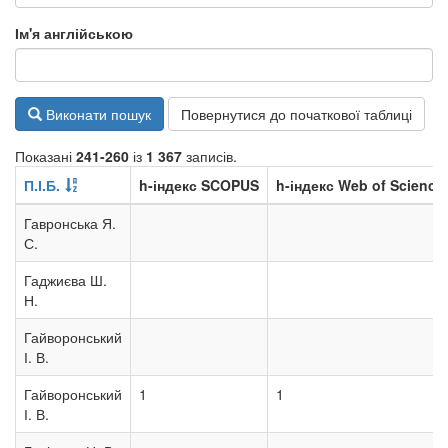
Ім'я англійською
Виконати пошук
Повернутися до початкової таблиці
Показані
241-260
із
1 367
записів.
П.І.Б.
h-індекс SCOPUS
h-індекс Web of Science
Гавронська Я.
С.
Гаджиєва Ш.
Н.
Гайворонський
І. В.
Гайворонський
1
1
І. В.