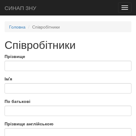
СИНАП ЗНУ
Toggl
navig
Головна
Співробітники
Співробітники
Прізвище
Ім'я
По батькові
Прізвище англійською